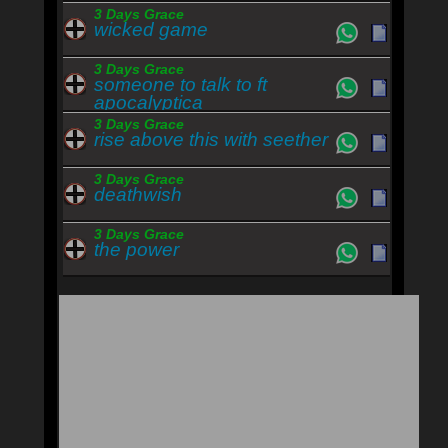
3 Days Grace
wicked game
3 Days Grace
someone to talk to ft
apocalyptica
3 Days Grace
rise above this with seether
3 Days Grace
deathwish
3 Days Grace
the power