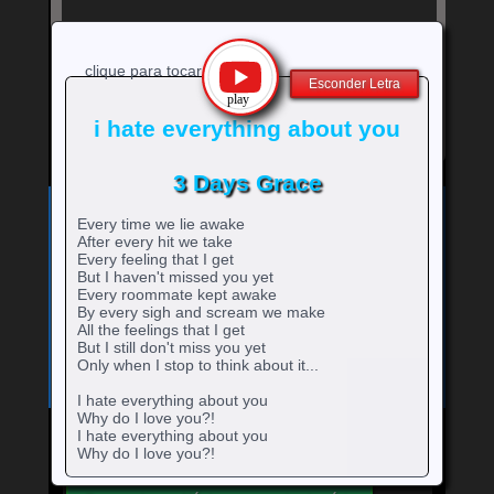
clique para tocar
Esconder Letra
i hate everything about you
3 Days Grace
Exibe
⚡
Clique no ícone
para ver a letra!
letra
Every time we lie awake
Bandas e cantores que começam com a Letra
da
After every hit we take
música
Every feeling that I get
A
B
C
D
E
F
G
H
0-9
-
rtistas
rtistas
rtistas
rtistas
rtistas
rtistas
rtistas
rtistas
But I haven't missed you yet
I
J
K
L
M
N
O
P
Q
Every roommate kept awake
artistas
com
com
com
com
com
com
com
com
rtistas
rtistas
rtistas
rtistas
rtistas
rtistas
rtistas
rtistas
rtistas
By every sigh and scream we make
R
S
T
U
V
W
X
Y
Z
com
A
B
C
D
E
F
G
H
com
com
com
com
com
com
com
com
com
rtistas
rtistas
rtistas
rtistas
rtistas
rtistas
rtistas
rtistas
rtistas
All the feelings that I get
números
I
J
K
L
M
N
O
P
Q
com
com
com
com
com
com
com
com
com
But I still don't miss you yet
R
S
T
U
V
W
X
Y
Z
Only when I stop to think about it...
I hate everything about you
Why do I love you?!
I hate everything about you
Why do I love you?!
Mande para o Facebook
Mande para o Twitter
Every time we lie awake