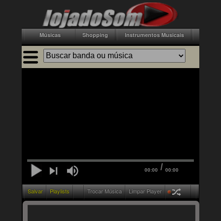
Músicas
Shopping
Instrumentos Musicais
Acessór
/
00:00
00:00
Salvar
Playlists
Trocar Música
Limpar Player