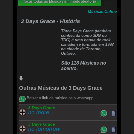
Tocar todas as Músicas em modo aleatório
After every hit we take
Every feeling that I get
Músicas Online
But I haven't missed you yet
Only when I stop to think about it...
3 Days Grace - História
I hate everything about you
Three Days Grace (também
Why do I love you?!
conhecida como 3DG ou
I hate everything about you
TDG) é uma banda de rock
Why do I love you?!
canadense formada em 1992
na cidade de Toronto,
Only when I stop to think about you, I know...
Ontário.
Only when you stop to think about me...
Do you know?
São 118 Músicas no
acervo.
I hate everything about you
Why do I love you?!
You hate everything about me
Why do you love me?!
Outras Músicas de 3 Days Grace
I hate...
Baixar o link da música pelo whatsapp
You hate...
I hate...
3 Days Grace
You love me!
no more
I hate everything about you
Why do I love you?!
3 Days Grace
no tomorrow