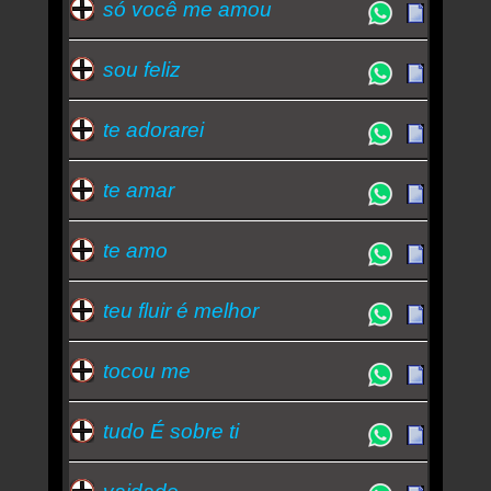
só você me amou
sou feliz
te adorarei
te amar
te amo
teu fluir é melhor
tocou me
tudo É sobre ti