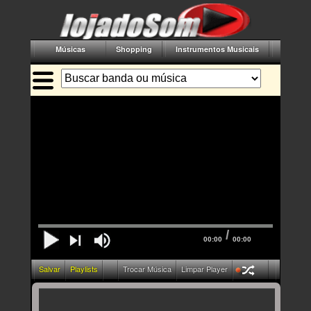
Músicas
Shopping
Instrumentos Musicais
Acessór
/
00:00
00:00
Salvar
Playlists
Trocar Música
Limpar Player