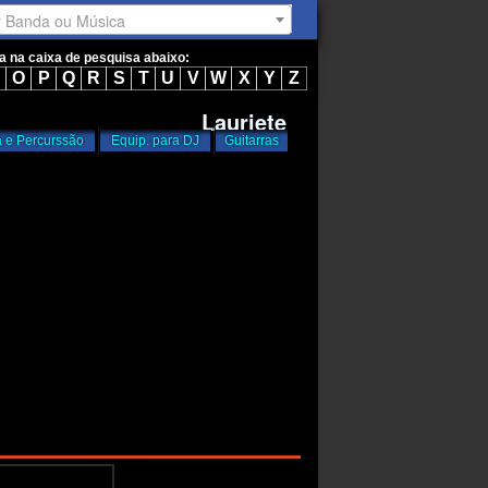
r Banda ou Música
ta na caixa de pesquisa abaixo:
O
P
Q
R
S
T
U
V
W
X
Y
Z
Lauriete
a e Percurssão
Equip. para DJ
Guitarras