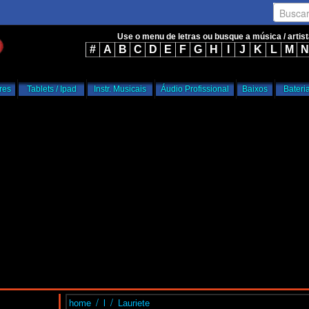
Busca
Use o menu de letras ou busque a música / artis
#
A
B
C
D
E
F
G
H
I
J
K
L
M
N
res
Tablets / Ipad
Instr. Musicais
Áudio Profissional
Baixos
Bateri
/
/
home
l
Lauriete