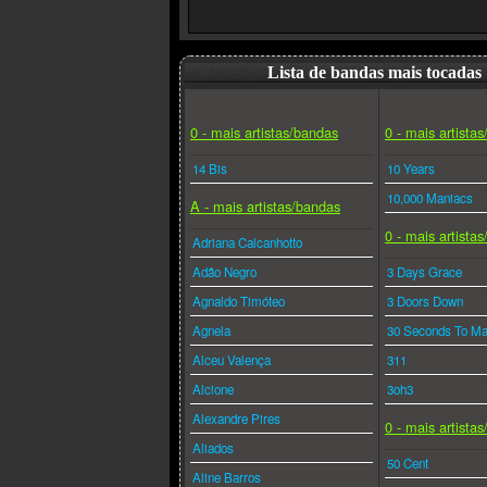
Lista de bandas mais tocadas
0 - mais artistas/bandas
0 - mais artista
14 Bis
10 Years
10,000 Maniacs
A - mais artistas/bandas
0 - mais artista
Adriana Calcanhotto
Adão Negro
3 Days Grace
Agnaldo Timóteo
3 Doors Down
Agnela
30 Seconds To Ma
Alceu Valença
311
Alcione
3oh3
Alexandre Pires
0 - mais artista
Aliados
50 Cent
Aline Barros