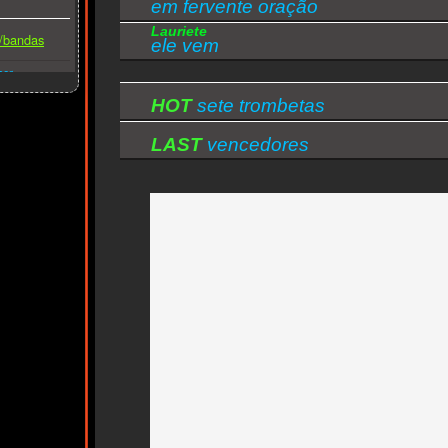
em fervente oração
Lauriete
s/bandas
ele vem
ber
HOT
sete trombetas
LAST
vencedores