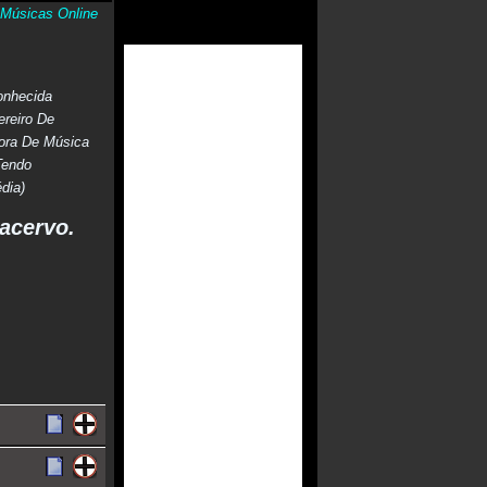
Músicas Online
onhecida
ereiro De
ora De Música
Tendo
dia)
acervo.