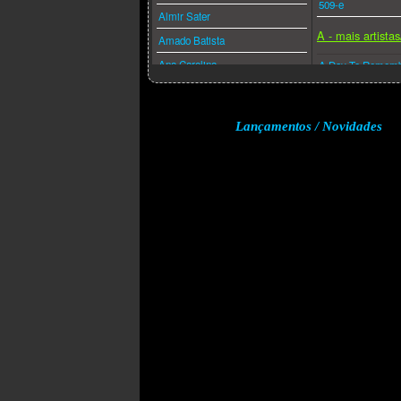
509-e
Almir Sater
A - mais artista
Amado Batista
Ana Carolina
A Day To Remem
Ana Caña
A Perfect Circle
Anderson Freire
A-ha
Lançamentos / Novidades
André Valadão
A.f.i.
Andréa Fontes
Abba
Angra
Acdc
Anitta
Adam Lambert
Anjos De Resgate
Adele
Ao Cubo
Aerosmith
Apocalipse 16
Afrojack
Arlindo Cruz
Air Supply
Armandinho
Akcent
Arnaldo Antunes
Akon
Art Popular
Alanis Morissette