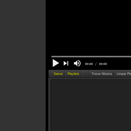
/
00:00
00:00
Salvar
Playlists
Trocar Música
Limpar Pl