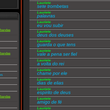
Lauriete
sete trombetas
Lauriete
palavras
Lauriete
eu vou subir
s/bandas
Lauriete
deus dos deuses
Lauriete
guarda o que tens
Lauriete
s/bandas
vale a pena ser fiel
Lauriete
a volta do rei
Lauriete
chame por ele
rs
Lauriete
dias de elias
Lauriete
espirito de deus
s/bandas
Lauriete
amigo de fé
Lauriete