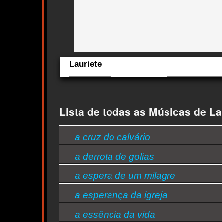
Lauriete
cts
Aqui você curte Lauriete e seus Sucessos, Antigas, Novas
Lançamentos.
Quem ouve Lauriete tambem ouve:
Lista de todas as Músicas de La
Essa semana a música mais ouvida é sete trombetas - Laur
a cruz do calvário
a derrota de golias
a espera de um milagre
a esperança da igreja
a essência da vida