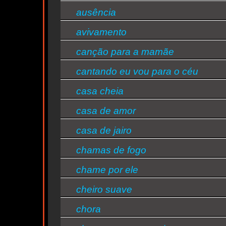
ausência
avivamento
canção para a mamãe
n
cantando eu vou para o céu
casa cheia
n
casa de amor
casa de jairo
ntine
chamas de fogo
chame por ele
s/bandas
cheiro suave
chora