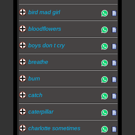
bird mad girl
bloodflowers
boys don t cry
breathe
burn
catch
caterpillar
charlotte sometimes