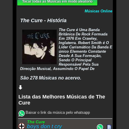
Tocar todas as Músicas em modo aleatório
Músicas Online
The Cure - História
The Cure é Uma Banda
Britânica De Rock Formada
Em 1976 Em Crawley,
Inglaterra. Robert Smith é O
Líder Carismático Da Banda E
único Elemento Constante
Desde A Sua Formação,
Sendo O Principal
Responsável Pela Sua
Direcção Musical, Assumindo O Papel De
São 278 Músicas no acervo.
Lista das Melhores Músicas de The
Cure
Baixar o link da música pelo whatsapp
The Cure
boys don t cry