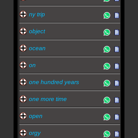
ny trip
object
ocean
on
one hundred years
one more time
open
orgy