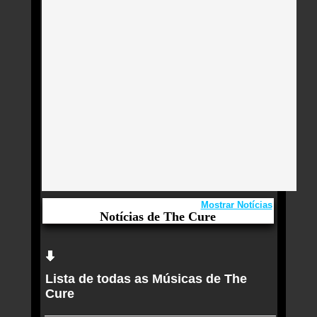
Mostrar Notícias
Notícias de The Cure
Aqui você curte The Cure e seus Sucessos,
Antigas, Novas e os Lançamentos.
Lista de todas as Músicas de The
Simon Gallup será substituído pelo filho, Eden,
Cure
em turnê do The Cure