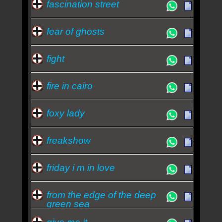
fascination street
fear of ghosts
fight
fire in cairo
foxy lady
freakshow
friday i m in love
from the edge of the deep
green sea