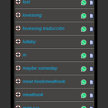
lost
lovesong
lovesong traducción
lullaby
m
maybe someday
meat hookmeathook
meathook
mint car