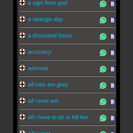
a sign from god
a strange day
a thousand hours
accuracy
adonais
all cats are grey
all i ever am
all i have to do is kill her