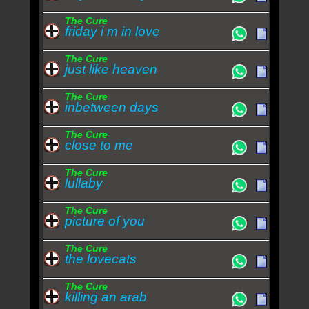
The Cure
friday i m in love
The Cure
just like heaven
The Cure
inbetween days
The Cure
close to me
The Cure
lullaby
The Cure
picture of you
The Cure
the lovecats
The Cure
killing an arab