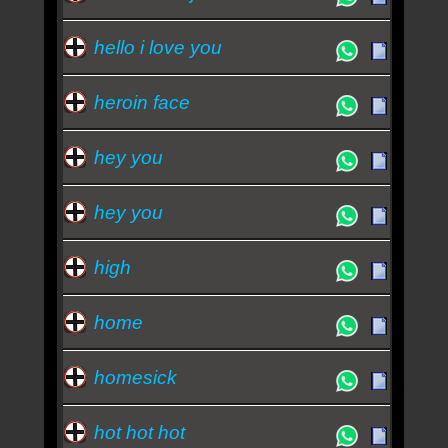
hello i love you
heroin face
hey you
hey you
high
home
homesick
hot hot hot