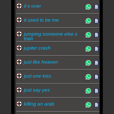
it s over
it used to be me
jumping someone else s
train
jupiter crash
just like heaven
just one kiss
just say yes
killing an arab