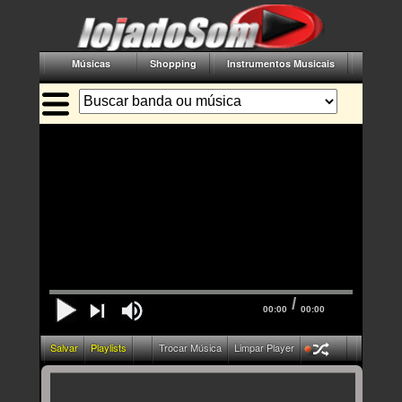
Músicas
Shopping
Instrumentos Musicais
Acessór
/
00:00
00:00
Salvar
Playlists
Trocar Música
Limpar Player