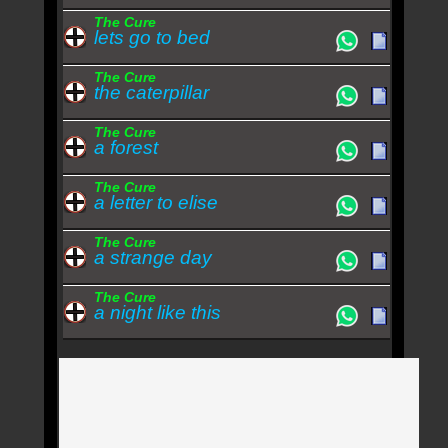
The Cure
lets go to bed
The Cure
the caterpillar
The Cure
a forest
The Cure
a letter to elise
The Cure
a strange day
The Cure
a night like this