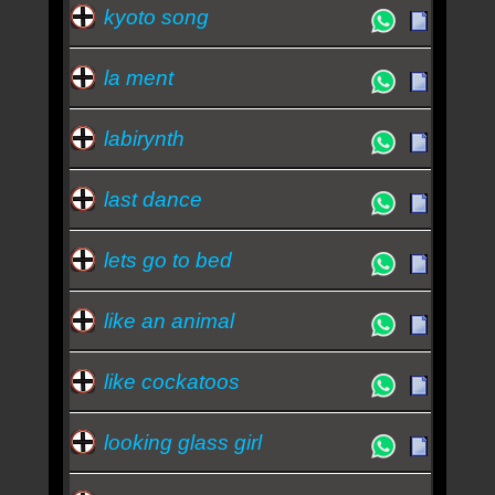
kyoto song
la ment
labirynth
last dance
lets go to bed
like an animal
like cockatoos
looking glass girl