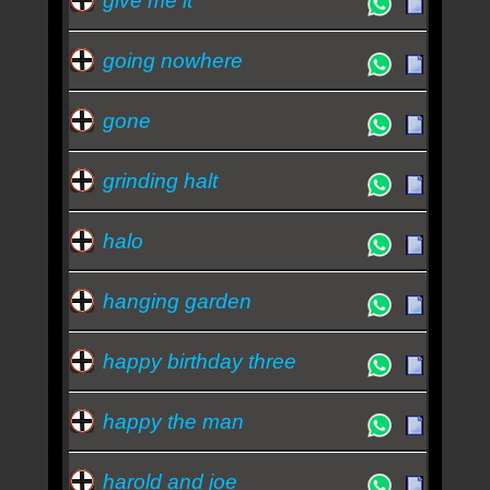
give me it
going nowhere
gone
grinding halt
halo
hanging garden
happy birthday three
happy the man
harold and joe