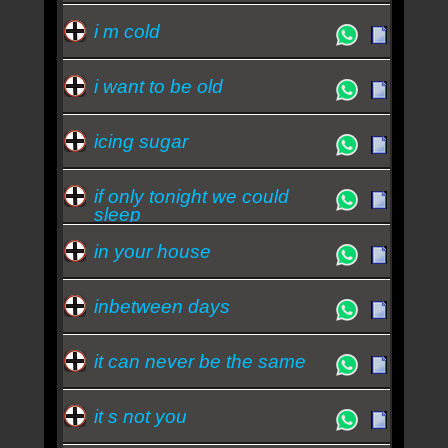
i m cold
i want to be old
icing sugar
if only tonight we could
sleep
in your house
inbetween days
it can never be the same
it s not you