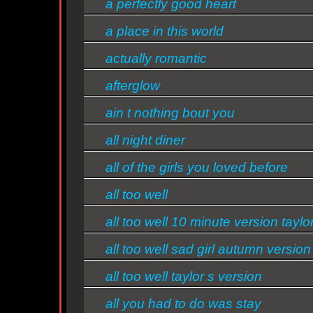
a perfectly good heart
1964 no casamento de Taylor Swift
Quanto custou o casamento de Taylor Swift e Travis Kel
a place in this world
projeções
d
actually romantic
Quem ouve Taylor
-
-
-
-
goo
paul
johnny
filhos
goo
mccartney
cash
do
Swift tambem
dolls
homem
ouve: -
afterglow
Essa semana a música mais ouvida é brand new world - Ta
s/bandas
ain t nothing bout you
all night diner
all of the girls you loved before
all too well
all too well 10 minute version taylo
version
all too well sad girl autumn version
all too well taylor s version
all you had to do was stay