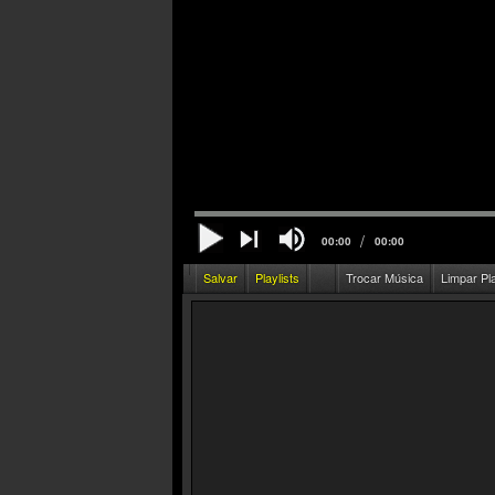
/
00:00
00:00
Salvar
Playlists
Trocar Música
Limpar Pl