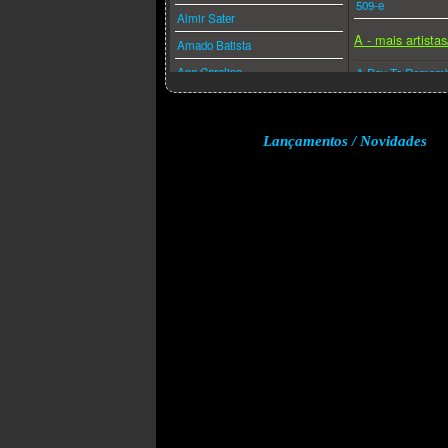
509-e
Almir Sater
A - mais artista
Amado Batista
Ana Carolina
A Day To Remem
Ana Caña
A Perfect Circle
Anderson Freire
A-ha
Lançamentos / Novidades
André Valadão
A.f.i.
Andréa Fontes
Abba
Angra
Acdc
Anitta
Adam Lambert
Anjos De Resgate
Adele
Ao Cubo
Aerosmith
Apocalipse 16
Afrojack
Arlindo Cruz
Air Supply
Armandinho
Akcent
Arnaldo Antunes
Akon
Art Popular
Alanis Morissette