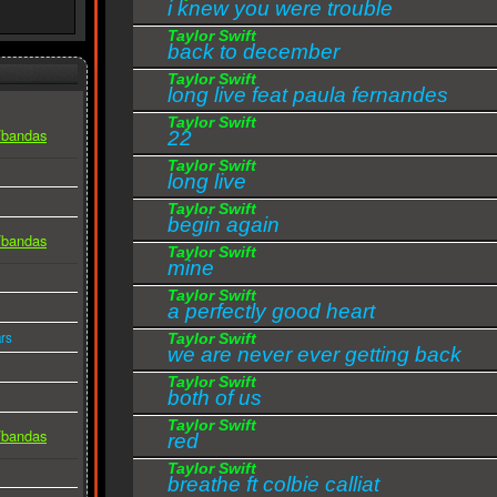
i knew you were trouble
Taylor Swift
back to december
Taylor Swift
long live feat paula fernandes
Taylor Swift
s/bandas
22
Taylor Swift
long live
Taylor Swift
begin again
s/bandas
Taylor Swift
mine
Taylor Swift
a perfectly good heart
rs
Taylor Swift
we are never ever getting back
Taylor Swift
together
both of us
Taylor Swift
s/bandas
red
Taylor Swift
breathe ft colbie calliat