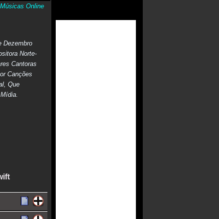
Músicas Online
 De Dezembro
itora Norte-
res Cantoras
Por Canções
al, Que
Mídia.
ift