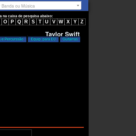
r Banda ou Música
ta na caixa de pesquisa abaixo:
O
P
Q
R
S
T
U
V
W
X
Y
Z
Taylor Swift
a e Percurssão
Equip. para DJ
Guitarras