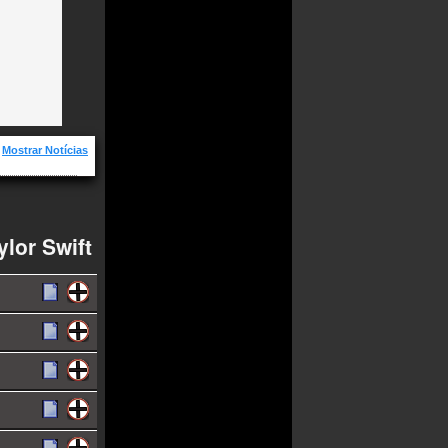
Mostrar Notícias
vas e os
rceiro de
lor Swift
Wildest
 para o álbum
ido durante
u nisso, diz
 vez desde