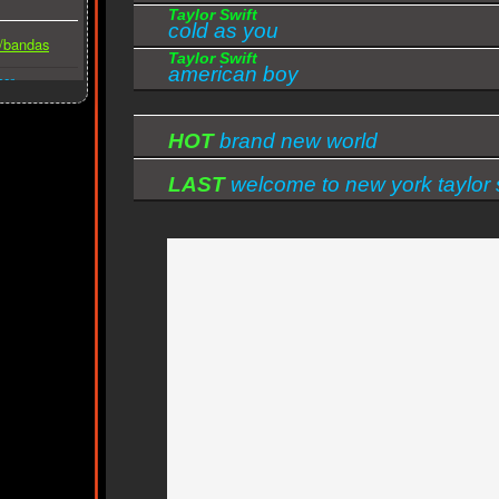
Taylor Swift
cold as you
s/bandas
Taylor Swift
american boy
ber
HOT
brand new world
LAST
welcome to new york taylor 
version