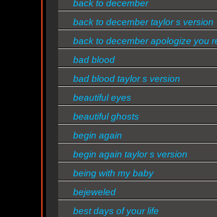
back to december
back to december taylor s version
back to december apologize you r
n
not sorry
bad blood
bad blood taylor s version
beautiful eyes
n
beautiful ghosts
begin again
ntine
begin again taylor s version
s/bandas
being with my baby
bejeweled
best days of your life