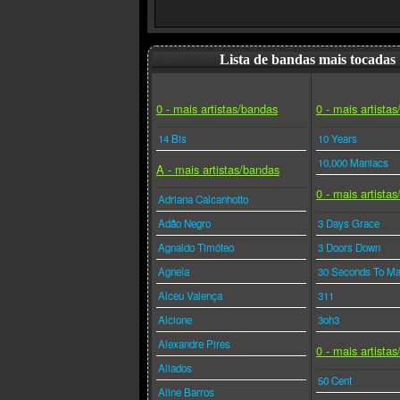
Lista de bandas mais tocadas
0 - mais artistas/bandas
0 - mais artista
14 Bis
10 Years
10,000 Maniacs
A - mais artistas/bandas
0 - mais artista
Adriana Calcanhotto
Adão Negro
3 Days Grace
Agnaldo Timóteo
3 Doors Down
Agnela
30 Seconds To Ma
Alceu Valença
311
Alcione
3oh3
Alexandre Pires
0 - mais artista
Aliados
50 Cent
Aline Barros