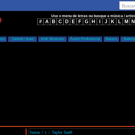
Busca
Use o menu de letras ou busque a música / artis
#
A
B
C
D
E
F
G
H
I
J
K
L
M
N
res
Tablets / Ipad
Instr. Musicais
Áudio Profissional
Baixos
Bateri
/
/
home
t
Taylor Swift