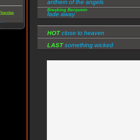
anthem of the angels
Breaking Benjamin
s/bandas
fade away
ber
HOT
close to heaven
LAST
something wicked