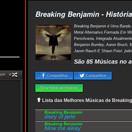
Breaking Benjamin - História
Breaking Benjamin é Uma Banda
Metal Alternativo Formada Em Wil
Pensilvania, Integrada Atualment
Benjamin Burnley, Aaron Bruch, K
Jasen Rauch E Shaun Foist. (wiki
São 85 Músicas no a
ayer
Compartilhar
Compartilhar
Tocar todas as músicas
Lista das Melhores Músicas de Breakin
Breaking Benjamin
diary of jane
Breaking Benjamin
blow me away