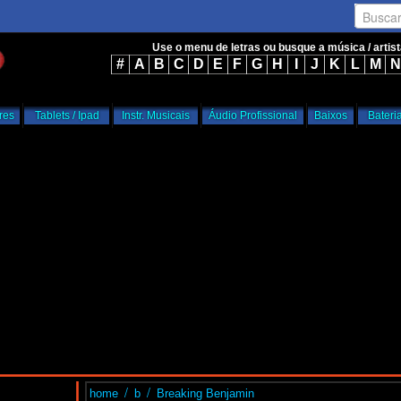
Busca
Use o menu de letras ou busque a música / artis
#
A
B
C
D
E
F
G
H
I
J
K
L
M
N
res
Tablets / Ipad
Instr. Musicais
Áudio Profissional
Baixos
Bateri
/
/
home
b
Breaking Benjamin