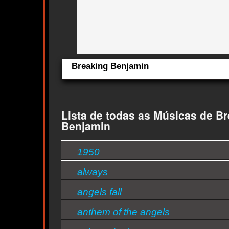
Breaking Benjamin
cts
Aqui você curte Breaking Benjamin e seus Sucessos, Anti
os Lançamentos.
Quem ouve Breaking Benjamin tambem ouve:
Lista de todas as Músicas de B
Essa semana a música mais ouvida é close to heaven - Br
Benjamin
Benjamin
1950
always
angels fall
anthem of the angels