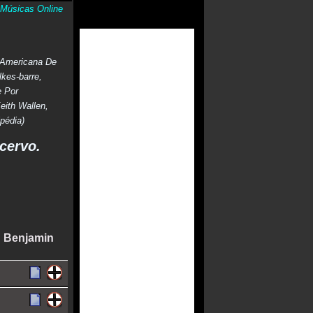
Músicas Online
 Americana De
kes-barre,
e Por
eith Wallen,
pédia)
cervo.
g Benjamin