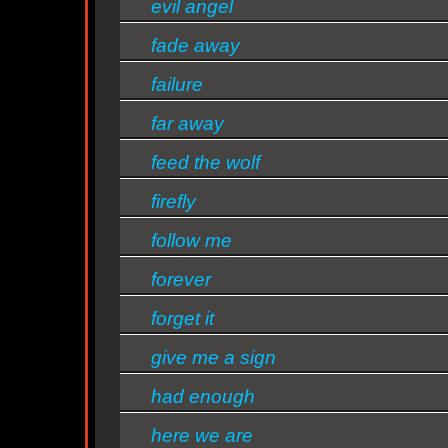
evil angel
fade away
failure
n
far away
feed the wolf
firefly
n
follow me
forever
ntine
forget it
s/bandas
give me a sign
had enough
here we are