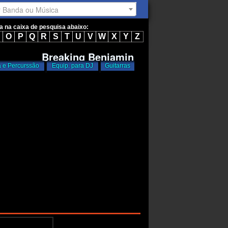
r Banda ou Música
ta na caixa de pesquisa abaixo:
O
P
Q
R
S
T
U
V
W
X
Y
Z
Breaking Benjamin
a e Percurssão
Equip. para DJ
Guitarras