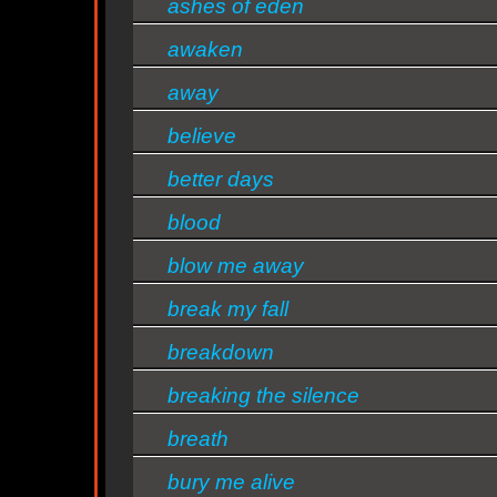
ashes of eden
awaken
d
away
believe
s/bandas
better days
blood
blow me away
break my fall
breakdown
breaking the silence
breath
bury me alive