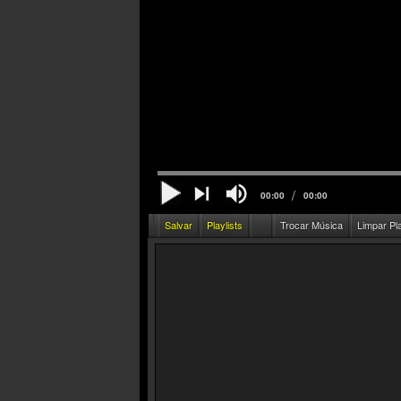
/
00:00
00:00
Salvar
Playlists
Trocar Música
Limpar Pl