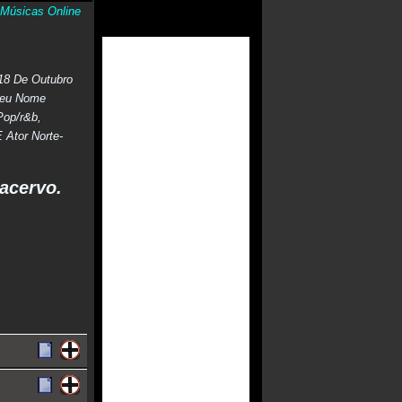
Músicas Online
18 De Outubro
Seu Nome
Pop/r&b,
 Ator Norte-
acervo.