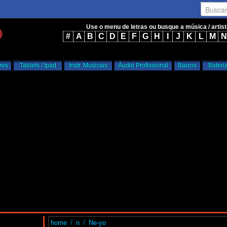
Busca
Use o menu de letras ou busque a música / artis
#
A
B
C
D
E
F
G
H
I
J
K
L
M
N
res
Tablets / Ipad
Instr. Musicais
Áudio Profissional
Baixos
Bateri
/
/
home
n
Ne-yo