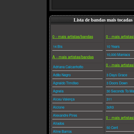
Lista de bandas mais tocadas
0 - mais artistas/bandas
0 - mais artista
14 Bis
10 Years
10,000 Maniacs
A - mais artistas/bandas
0 - mais artista
Adriana Calcanhotto
Adão Negro
3 Days Grace
Agnaldo Timóteo
3 Doors Down
Agnela
30 Seconds To Ma
Alceu Valença
311
Alcione
3oh3
Alexandre Pires
0 - mais artista
Aliados
50 Cent
Aline Barros