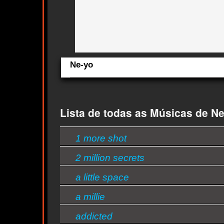
Ne-yo
cts
Aqui você curte Ne-yo e seus Sucessos, Antigas, Novas e 
Lançamentos.
Quem ouve Ne-yo tambem ouve:
Lista de todas as Músicas de N
Essa semana a música mais ouvida é closer - Ne-yo
1 more shot
2 million secrets
a little space
a millie
addicted