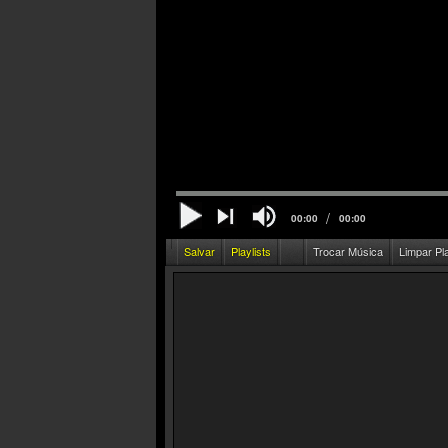
/
00:00
00:00
Salvar
Playlists
Trocar Música
Limpar Pl