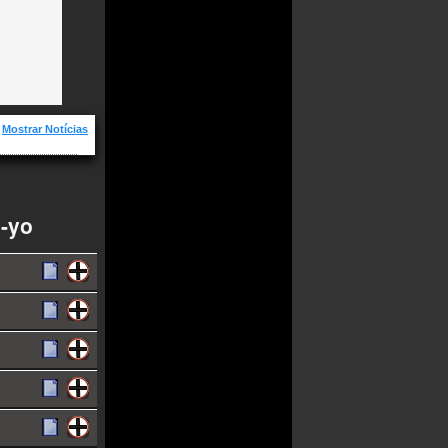
Mostrar Notícias
os
e-yo