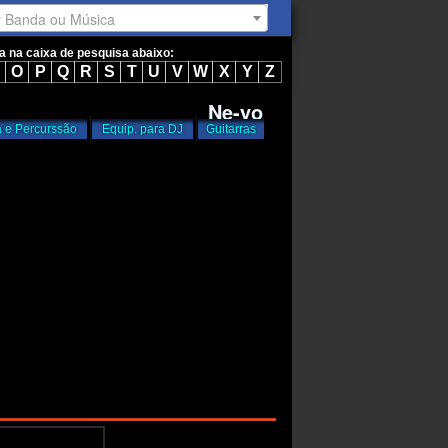
r Banda ou Música
ta na caixa de pesquisa abaixo:
O
P
Q
R
S
T
U
V
W
X
Y
Z
Ne-yo
a e Percurssão
Equip. para DJ
Guitarras