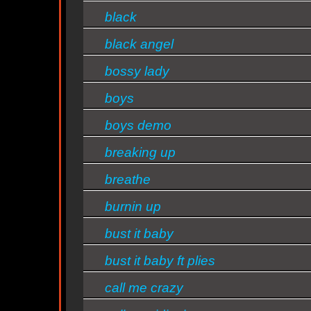
black
black angel
bossy lady
n
boys
boys demo
n
breaking up
breathe
ntine
burnin up
bust it baby
s/bandas
bust it baby ft plies
call me crazy