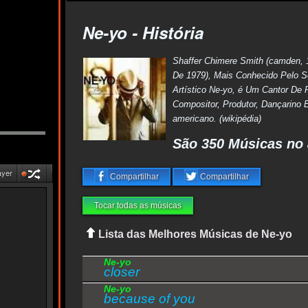
Ne-yo - História
Shaffer Chimere Smith (camden, 
De 1979), Mais Conhecido Pelo 
Artístico Ne-yo, é Um Cantor De 
Compositor, Produtor, Dançarino E
americano. (wikipédia)
São 350 Músicas no 
ayer
Compartilhar
Compartilhar
Tocar todas as músicas
Lista das Melhores Músicas de Ne-yo
Ne-yo
closer
Ne-yo
because of you