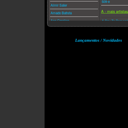
509-e
Almir Sater
A - mais artista
Amado Batista
Ana Carolina
A Day To Remem
Ana Caña
A Perfect Circle
Anderson Freire
A-ha
Lançamentos / Novidades
André Valadão
A.f.i.
Andréa Fontes
Abba
Angra
Acdc
Anitta
Adam Lambert
Anjos De Resgate
Adele
Ao Cubo
Aerosmith
Apocalipse 16
Afrojack
Arlindo Cruz
Air Supply
Armandinho
Akcent
Arnaldo Antunes
Akon
Art Popular
Alanis Morissette