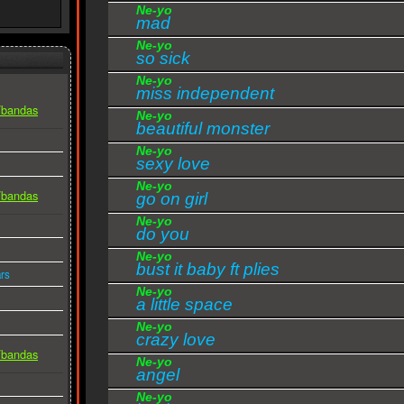
Ne-yo
mad
Ne-yo
so sick
Ne-yo
miss independent
s/bandas
Ne-yo
beautiful monster
Ne-yo
sexy love
Ne-yo
s/bandas
go on girl
Ne-yo
do you
Ne-yo
bust it baby ft plies
rs
Ne-yo
a little space
Ne-yo
crazy love
s/bandas
Ne-yo
angel
Ne-yo