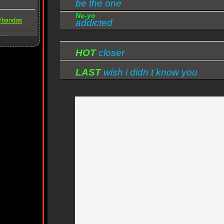
be the one
Ne-yo
s/bandas
addicted
ber
HOT
closer
LAST
wish i didn t know you