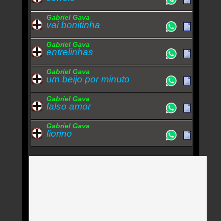
Gabriel Gava
vai bonitinha
Gabriel Gava
entrelinhas
Gabriel Gava
um beijo por minuto
Gabriel Gava
falso amor
Gabriel Gava
fiorino