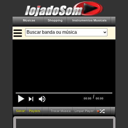
Músicas
Shopping
Instrumentos Musicais
Acessór
/
00:00
00:00
Salvar
Playlists
Trocar Música
Limpar Player