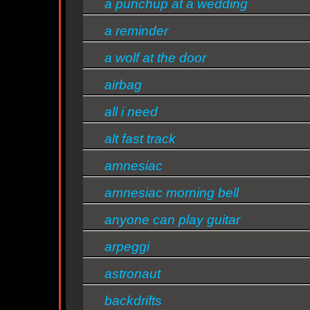
a punchup at a wedding
Quem ouve
-
-
-
blue
como estrelas
ministério de
h
na terra (trilha
música fonte
s
Radiohead
a reminder
sonora)
de vida
tambem ouve: -
d
Essa semana a música mais ouvida é high and dry - Radi
a wolf at the door
airbag
s/bandas
all i need
alt fast track
amnesiac
amnesiac morning bell
anyone can play guitar
arpeggi
astronaut
backdrifts