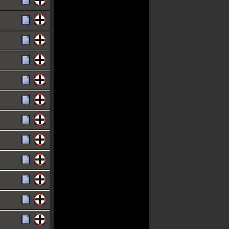
-
arry
oscar
tyles
and the
wolf
ohead