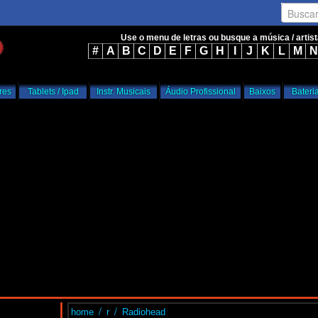
Busca
Use o menu de letras ou busque a música / artis
#
A
B
C
D
E
F
G
H
I
J
K
L
M
N
res
Tablets / Ipad
Instr. Musicais
Áudio Profissional
Baixos
Bateri
/
/
home
r
Radiohead