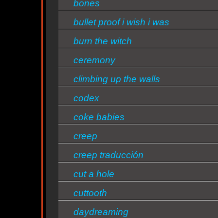
bones
bullet proof i wish i was
burn the witch
n
ceremony
climbing up the walls
codex
n
coke babies
creep
ntine
creep traducción
s/bandas
cut a hole
cuttooth
daydreaming