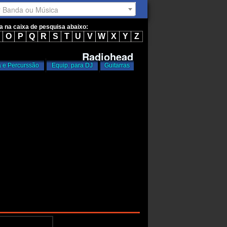
r Banda ou Música
ta na caixa de pesquisa abaixo:
O
P
Q
R
S
T
U
V
W
X
Y
Z
Radiohead
a e Percurssão
Equip. para DJ
Guitarras