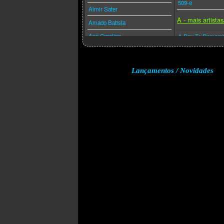
509-e
Almir Sater
A - mais artista
Amado Batista
Ana Carolina
A Day To Remem
Ana Caña
A Perfect Circle
Anderson Freire
A-ha
Lançamentos / Novidades
André Valadão
A.f.i.
Andréa Fontes
Abba
Angra
Acdc
Anitta
Adam Lambert
Anjos De Resgate
Adele
Ao Cubo
Aerosmith
Apocalipse 16
Afrojack
Arlindo Cruz
Air Supply
Armandinho
Akcent
Arnaldo Antunes
Akon
Art Popular
Alanis Morissette