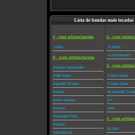
Lista de bandas mais tocadas
0 - mais artistas/bandas
0 - mais artista
14 Bis
10 Years
10,000 Maniacs
A - mais artistas/bandas
0 - mais artista
Adriana Calcanhotto
Adão Negro
3 Days Grace
Agnaldo Timóteo
3 Doors Down
Agnela
30 Seconds To Ma
Alceu Valença
311
Alcione
3oh3
Alexandre Pires
0 - mais artista
Aliados
50 Cent
Aline Barros