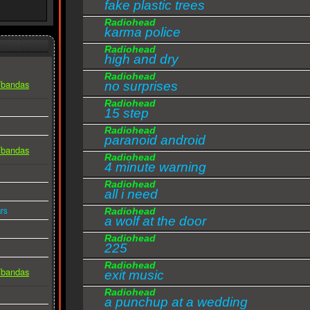
fake plastic trees
Radiohead
karma police
Radiohead
high and dry
Radiohead
s/bandas
no surprises
Radiohead
15 step
Radiohead
paranoid android
s/bandas
Radiohead
4 minute warning
Radiohead
all i need
rs
Radiohead
a wolf at the door
Radiohead
225
Radiohead
s/bandas
exit music
Radiohead
a punchup at a wedding