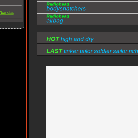
Radiohead
bodysnatchers
s/bandas
Radiohead
airbag
ber
HOT
high and dry
LAST
tinker tailor soldier sailor ric
man poor man beggar man thief