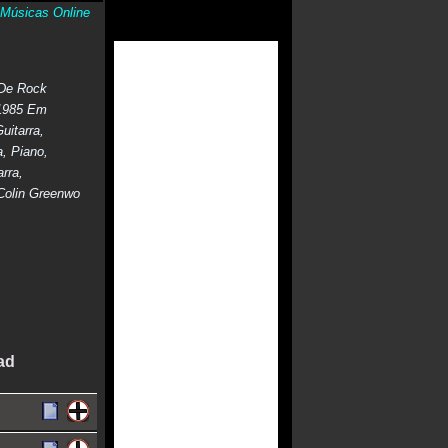
Músicas Online
 De Rock
 1985 Em
uitarra,
a, Piano,
rra,
 Colin Greenwo
ad