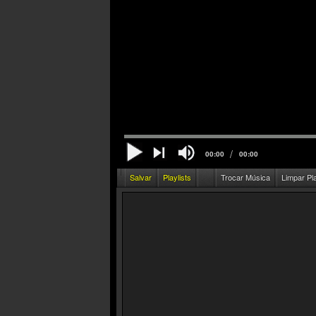
/
00:00
00:00
Salvar
Playlists
Trocar Música
Limpar Pl