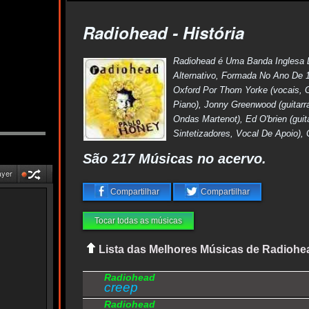
Radiohead - História
Radiohead é Uma Banda Inglesa
Alternativo, Formada No Ano De
Oxford Por Thom Yorke (vocais, G
Piano), Jonny Greenwood (guitarr
Ondas Martenot), Ed O'brien (guita
Sintetizadores, Vocal De Apoio),
São 217 Músicas no acervo.
ayer
Compartilhar
Compartilhar
Tocar todas as músicas
Lista das Melhores Músicas de Radiohe
Radiohead
creep
Radiohead