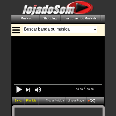
Músicas
Shopping
Instrumentos Musicais
Acessór
/
00:00
00:00
Salvar
Playlists
Trocar Música
Limpar Player