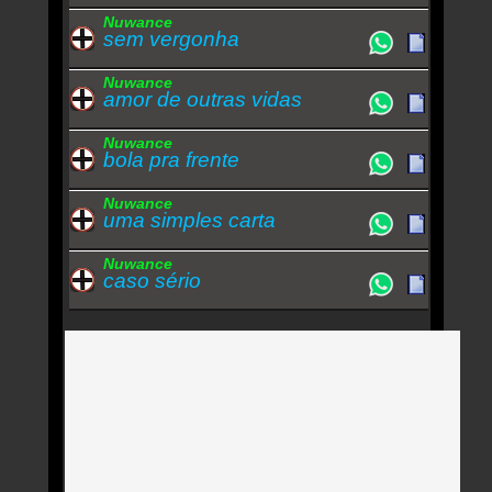
Nuwance
sem vergonha
Nuwance
amor de outras vidas
Nuwance
bola pra frente
Nuwance
uma simples carta
Nuwance
caso sério