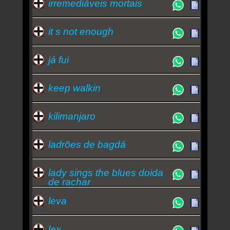
irremediáveis mortais
it s not enough
já fui
keep walkin
kilimanjaro
ladrões de bagdá
lady sings the blues doida
de rachar
leva
lex