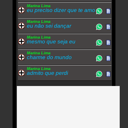
Marina Lima
eu preciso dizer que te amo
Marina Lima
eu não sei dançar
Marina Lima
mesmo que seja eu
Marina Lima
charme do mundo
Marina Lima
admito que perdi