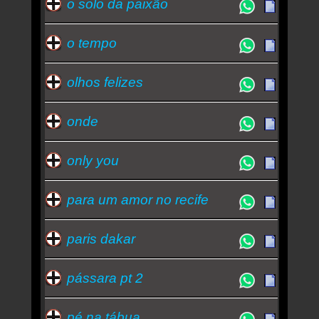
o solo da paixão
o tempo
olhos felizes
onde
only you
para um amor no recife
paris dakar
pássara pt 2
pé na tábua