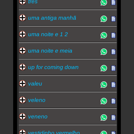
três
uma antiga manhã
uma noite e 1 2
uma noite e meia
up for coming down
valeu
veleno
veneno
vestidinho vermelho