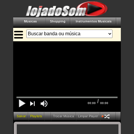
Músicas
Shopping
Instrumentos Musicais
Acessór
/
00:00
00:00
Salvar
Playlists
Trocar Música
Limpar Player