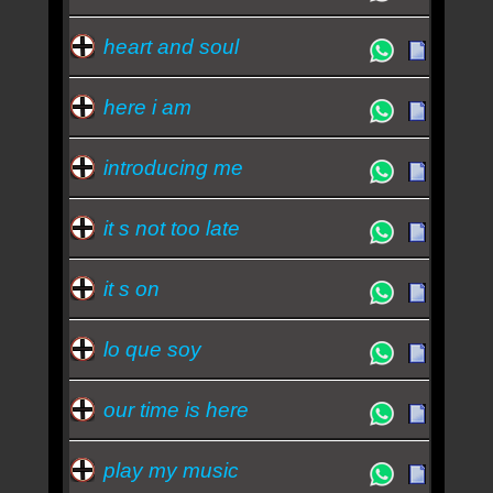
heart and soul
here i am
introducing me
it s not too late
it s on
lo que soy
our time is here
play my music