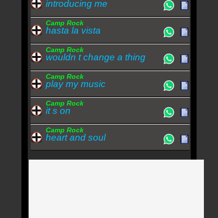
introducing me
Camp Rock
hasta la vista
Camp Rock
wouldn t change a thing
Camp Rock
play my music
Camp Rock
it s on
Camp Rock
heart and soul