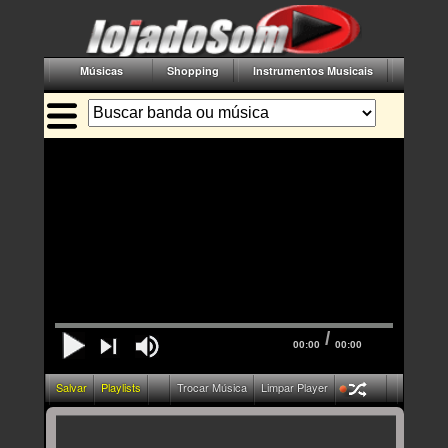
Músicas
Shopping
Instrumentos Musicais
Acessór
/
00:00
00:00
Salvar
Playlists
Trocar Música
Limpar Player