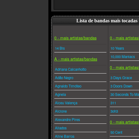
Lista de bandas mais tocadas
0 - mais artistas/bandas
0 - mais artista
14 Bis
10 Years
10,000 Maniacs
A - mais artistas/bandas
0 - mais artista
Adriana Calcanhotto
Adão Negro
3 Days Grace
Agnaldo Timóteo
3 Doors Down
Agnela
30 Seconds To Ma
Alceu Valença
311
Alcione
3oh3
Alexandre Pires
0 - mais artista
Aliados
50 Cent
Aline Barros