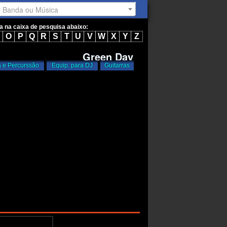
r Banda ou Música
ta na caixa de pesquisa abaixo:
O
P
Q
R
S
T
U
V
W
X
Y
Z
Green Day
a e Percurssão
Equip. para DJ
Guitarras