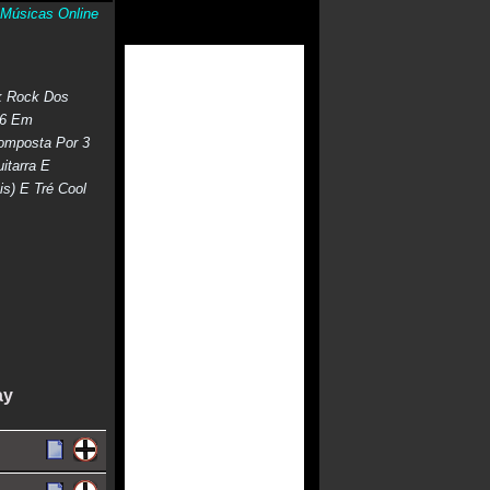
Músicas Online
k Rock Dos
86 Em
Composta Por 3
itarra E
is) E Tré Cool
ay