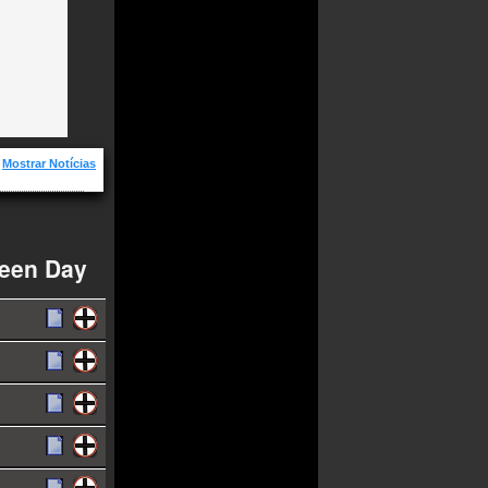
Mostrar Notícias
as e os
enagem aos 50
reen Day
io Lisboa
banda
?
com faixa
Day entrou na