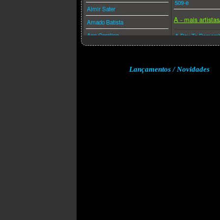
509-e
Almir Sater
A - mais artista
Amado Batista
Ana Carolina
A Day To Remem
Ana Caña
A Perfect Circle
Anderson Freire
A-ha
Lançamentos / Novidades
André Valadão
A.f.i.
Andréa Fontes
Abba
Angra
Acdc
Anitta
Adam Lambert
Anjos De Resgate
Adele
Ao Cubo
Aerosmith
Apocalipse 16
Afrojack
Arlindo Cruz
Air Supply
Armandinho
Akcent
Arnaldo Antunes
Akon
Art Popular
Alanis Morissette