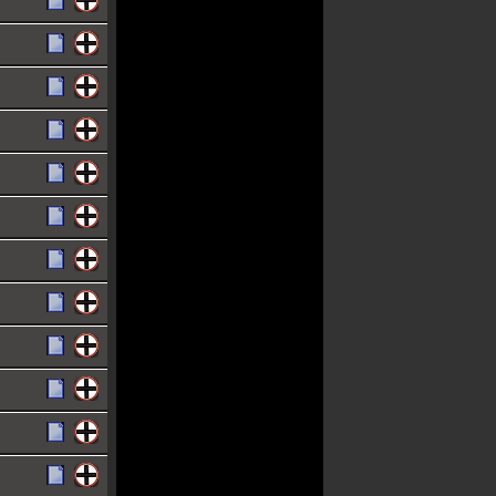
-
vage
billie
joe +
norah