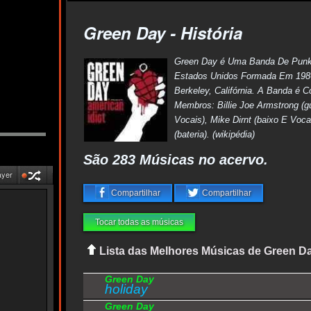
Green Day - História
Green Day é Uma Banda De Pun
Estados Unidos Formada Em 19
Berkeley, Califórnia. A Banda é 
Membros: Billie Joe Armstrong (gu
Vocais), Mike Dirnt (baixo E Voca
(bateria). (wikipédia)
São 283 Músicas no acervo.
ayer
Compartilhar
Compartilhar
Tocar todas as músicas
Lista das Melhores Músicas de Green D
Green Day
holiday
Green Day