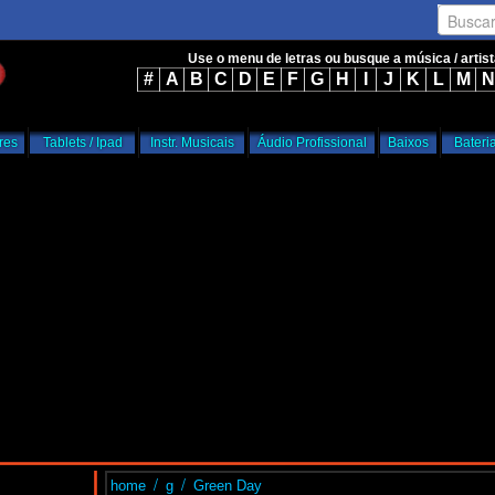
Busca
Use o menu de letras ou busque a música / artis
#
A
B
C
D
E
F
G
H
I
J
K
L
M
N
res
Tablets / Ipad
Instr. Musicais
Áudio Profissional
Baixos
Bateri
/
/
home
g
Green Day