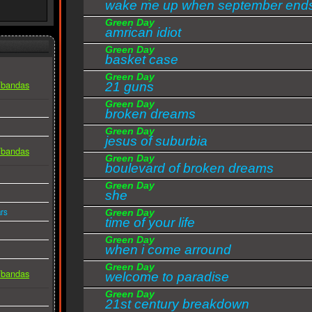
wake me up when september end
Green Day
amrican idiot
Green Day
basket case
Green Day
s/bandas
21 guns
Green Day
broken dreams
Green Day
jesus of suburbia
s/bandas
Green Day
boulevard of broken dreams
Green Day
she
rs
Green Day
time of your life
Green Day
when i come arround
Green Day
s/bandas
welcome to paradise
Green Day
21st century breakdown