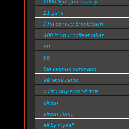
2000 light years away
conversa
Quem ouve Green
-
-
-
-
ramones
sepultura
camp
nei
sa
21 guns
rock
lisboa
Day tambem
d
ouve: -
21st century breakdown
Essa semana a música mais ouvida é she - Green Day
409 in your coffeemaker
s/bandas
80
86
8th avenue serenade
99 revolutions
a little boy named train
alison
alison demo
all by myself