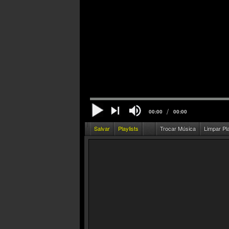
/
00:00
00:00
Salvar
Playlists
Trocar Música
Limpar Pl