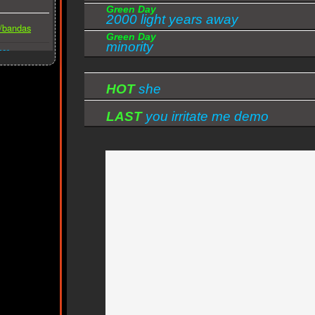
Green Day
2000 light years away
s/bandas
Green Day
minority
ber
HOT
she
LAST
you irritate me demo