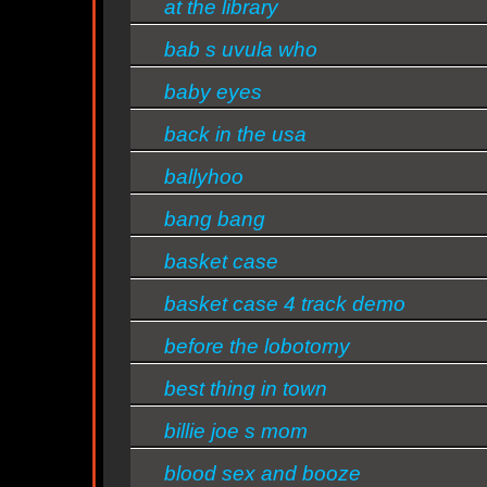
at the library
bab s uvula who
baby eyes
n
back in the usa
ballyhoo
bang bang
n
basket case
basket case 4 track demo
ntine
before the lobotomy
s/bandas
best thing in town
billie joe s mom
blood sex and booze