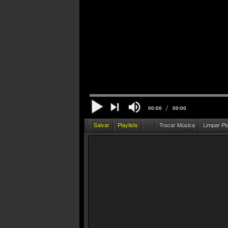
/
00:00
00:00
Salvar
Playlists
Trocar Música
Limpar Pl