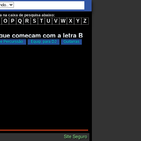
ta na caixa de pesquisa abaixo:
O
P
Q
R
S
T
U
V
W
X
Y
Z
 que começam com a letra
B
 e Percurssão
Equip. para DJ
Guitarras
Site Seguro