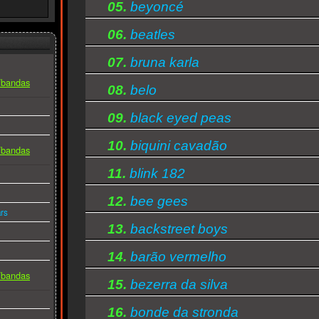
05.
beyoncé
06.
beatles
07.
bruna karla
s/bandas
08.
belo
09.
black eyed peas
10.
biquini cavadão
s/bandas
11.
blink 182
12.
bee gees
rs
13.
backstreet boys
14.
barão vermelho
s/bandas
15.
bezerra da silva
16.
bonde da stronda