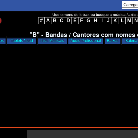
Use o menu de letras ou busque a música / artis
#
A
B
C
D
E
F
G
H
I
J
K
L
M
N
"B" - Bandas / Cantores com nomes
res
Tablets / Ipad
Instr. Musicais
Áudio Profissional
Baixos
Bateria