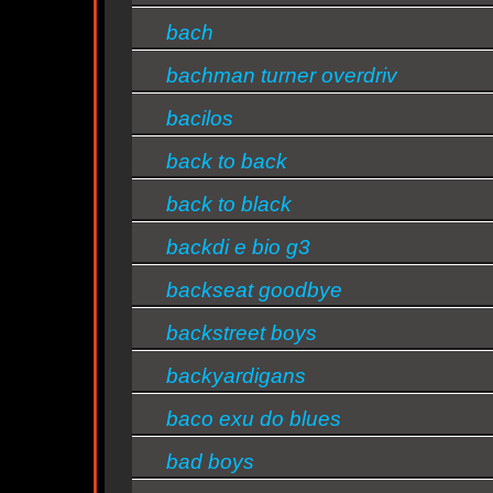
bach
bachman turner overdriv
n
bacilos
back to back
back to black
n
backdi e bio g3
backseat goodbye
ntine
backstreet boys
backyardigans
s/bandas
baco exu do blues
bad boys