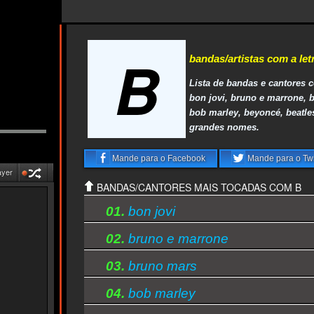
B
bandas/artistas com a let
Lista de bandas e cantores c
bon jovi, bruno e marrone, 
bob marley, beyoncé, beatle
grandes nomes.
Mande para o Facebook
Mande para o Twi
ayer
BANDAS/CANTORES MAIS TOCADAS COM B
01.
bon jovi
02.
bruno e marrone
03.
bruno mars
04.
bob marley