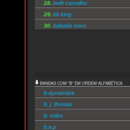
28.
beth carvalho
29.
bb king
30.
babado novo
cts
BANDAS COM "B" EM ORDEM ALFABÉTICA
b-dynamitze
b. j. thomas
b. miles
b.a.p