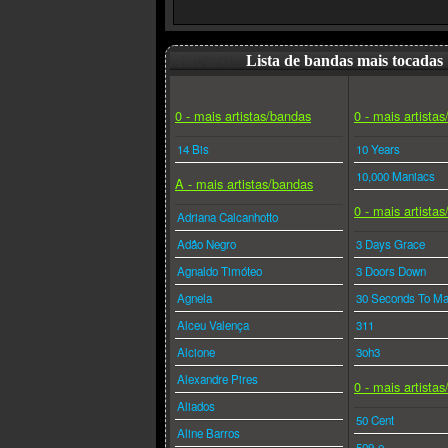
Lista de bandas mais tocadas
0 - mais artistas/bandas
0 - mais artista
14 Bis
10 Years
10,000 Maniacs
A - mais artistas/bandas
0 - mais artista
Adriana Calcanhotto
Adão Negro
3 Days Grace
Agnaldo Timóteo
3 Doors Down
Agnela
30 Seconds To Ma
Alceu Valença
311
Alcione
3oh3
Alexandre Pires
0 - mais artista
Aliados
50 Cent
Aline Barros
509-e