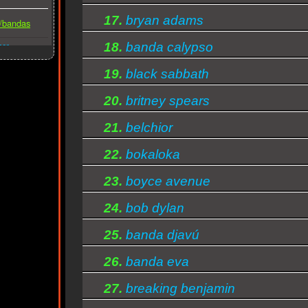
17.
bryan adams
s/bandas
s
18.
banda calypso
ber
19.
black sabbath
20.
britney spears
21.
belchior
22.
bokaloka
23.
boyce avenue
24.
bob dylan
25.
banda djavú
26.
banda eva
27.
breaking benjamin