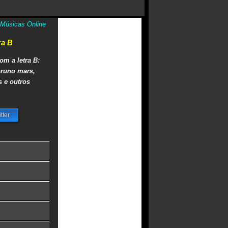
Músicas Online
ra B
om a letra B:
bruno mars,
s e outros
tter