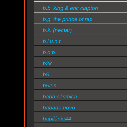
b.b. king & eric clapton
d
b.g. the prince of rap
b.k. (nectar)
b.l.u.n.t
s/bandas
b.o.b.
b2k
b5
b52 s
baba cósmica
babado novo
babilônia44