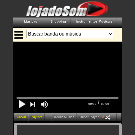
Músicas
Shopping
Instrumentos Musicais
Acessór
/
00:00
00:00
Salvar
Playlists
Trocar Música
Limpar Player