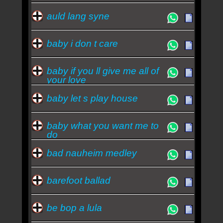
auld lang syne
baby i don t care
baby if you ll give me all of
your love
baby let s play house
baby what you want me to
do
bad nauheim medley
barefoot ballad
be bop a lula