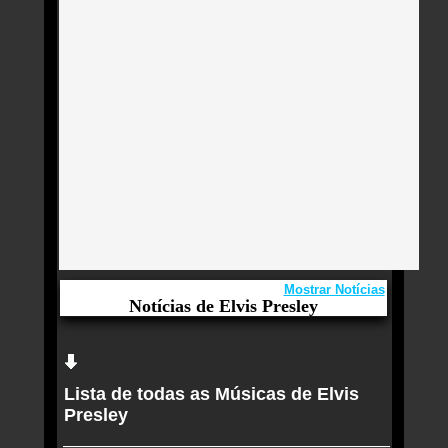
Mostrar Notícias
Notícias de Elvis Presley
Aqui você curte Elvis Presley e seus Sucessos,
Antigas, Novas e os Lançamentos.
Lista de todas as Músicas de Elvis
Elvis Presley ganha turnê inédita no Brasil e
Presley
exposição oficial vinda de Graceland