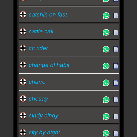
catchin on fast
cattle call
cc rider
change of habit
charro
chesay
cindy cindy
city by night