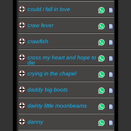
could i fall in love
craw fever
crawfish
cross my heart and hope to
die
crying in the chapel
daddy big boots
dainty little moonbeams
danny