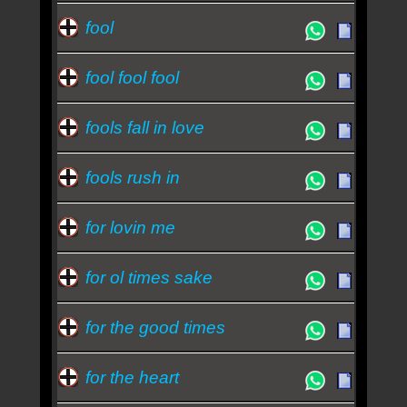
fool
fool fool fool
fools fall in love
fools rush in
for lovin me
for ol times sake
for the good times
for the heart