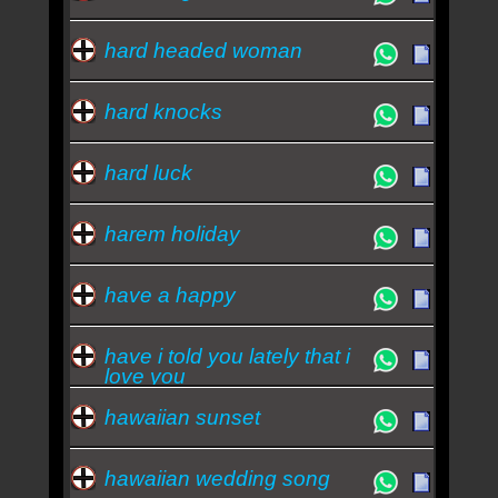
hard headed woman
hard knocks
hard luck
harem holiday
have a happy
have i told you lately that i
love you
hawaiian sunset
hawaiian wedding song