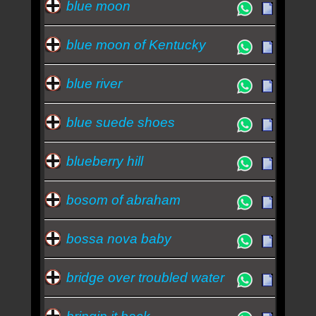
blue moon
blue moon of Kentucky
blue river
blue suede shoes
blueberry hill
bosom of abraham
bossa nova baby
bridge over troubled water