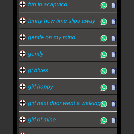
fun in acapulco
funny how time slips away
gentle on my mind
gently
gi blues
girl happy
girl next door went a walking
girl of mine