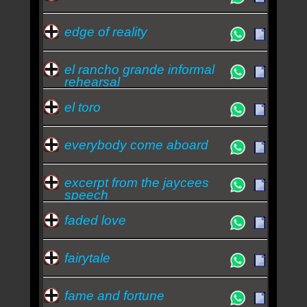
edge of reality
el rancho grande informal
rehearsal
el toro
everybody come aboard
excerpt from the jaycees
speech
faded love
fairytale
fame and fortune