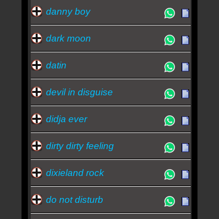
danny boy
dark moon
datin
devil in disguise
didja ever
dirty dirty feeling
dixieland rock
do not disturb