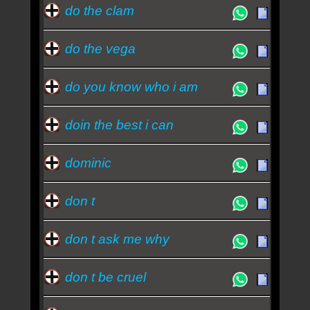
do the clam
do the vega
do you know who i am
doin the best i can
dominic
don t
don t ask me why
don t be cruel