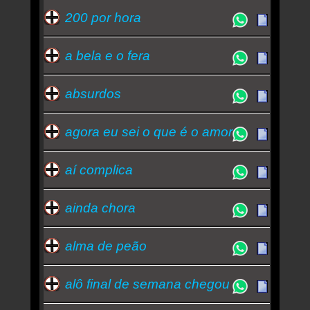
200 por hora
a bela e o fera
absurdos
agora eu sei o que é o amor
aí complica
ainda chora
alma de peão
alô final de semana chegou