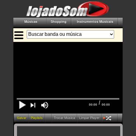
Músicas
Shopping
Instrumentos Musicais
Acessór
/
00:00
00:00
Salvar
Playlists
Trocar Música
Limpar Player