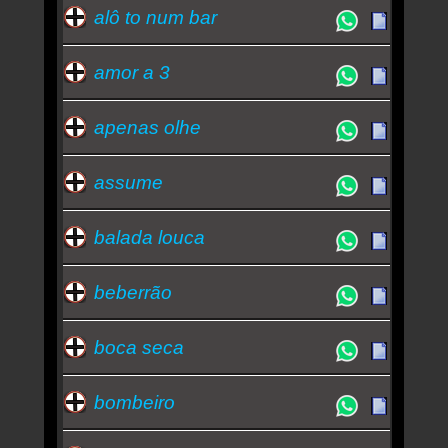
alô to num bar
amor a 3
apenas olhe
assume
balada louca
beberrão
boca seca
bombeiro