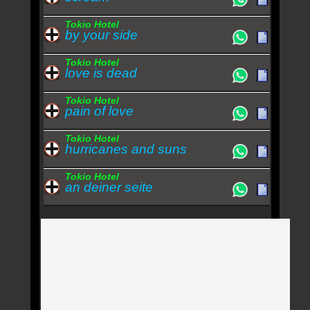
Tokio Hotel
by your side
Tokio Hotel
love is dead
Tokio Hotel
pain of love
Tokio Hotel
hurricanes and suns
Tokio Hotel
an deiner seite