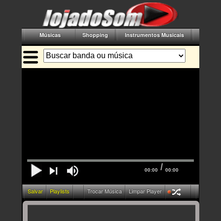
Músicas
Shopping
Instrumentos Musicais
Acessór
/
00:00
00:00
Salvar
Playlists
Trocar Música
Limpar Player