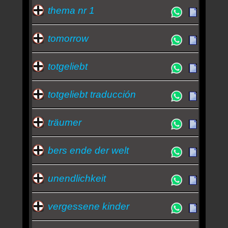
thema nr 1
tomorrow
totgeliebt
totgeliebt traducción
träumer
bers ende der welt
unendlichkeit
vergessene kinder