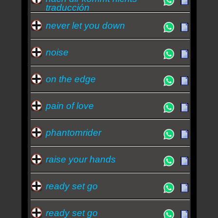
traducción
never let you down
noise
on the edge
pain of love
phantomrider
raise your hands
ready set go
ready set go