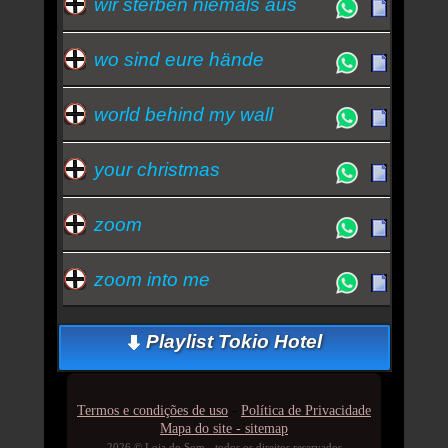
wir sterben niemals aus
wo sind eure hände
world behind my wall
your christmas
zoom
zoom into me
Playlist Tokio Hotel
-
Termos e condições de uso
Política de Privacidade
Mapa do site - sitemap
2026 © Loja do Som - todos os direitos reservados