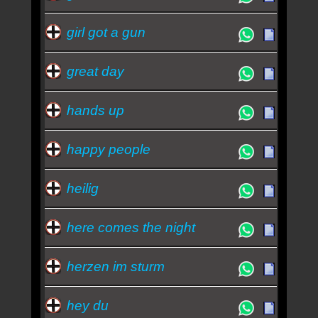
girl got a gun
great day
hands up
happy people
heilig
here comes the night
herzen im sturm
hey du