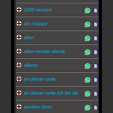
Quem ouve Tokio Hotel tambem ouve: -
eagles
-
1000 oceans
california
-
rio
Essa semana a música mais ouvida é automatic -
Tokio Hotel
ain t happy
alien
alien versão alemã
alleine
an deiner seite
an deiner seite ich bin da
another lover