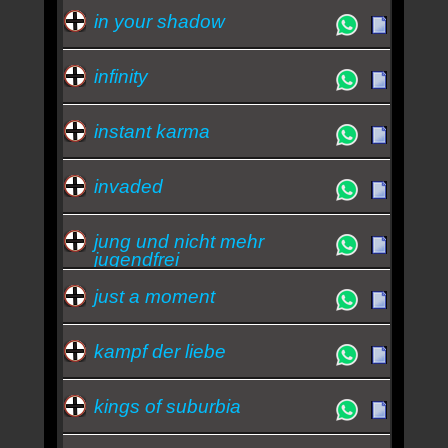
in your shadow
infinity
instant karma
invaded
jung und nicht mehr
jugendfrei
just a moment
kampf der liebe
kings of suburbia