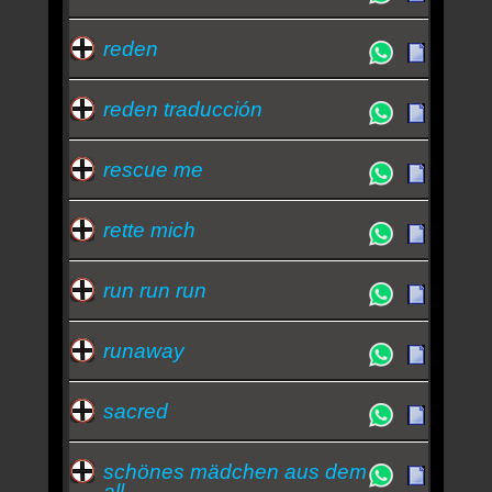
reden
reden traducción
rescue me
rette mich
run run run
runaway
sacred
schönes mädchen aus dem
all