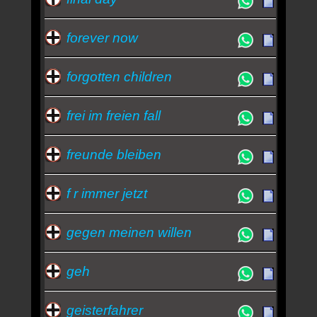
forever now
forgotten children
frei im freien fall
freunde bleiben
f r immer jetzt
gegen meinen willen
geh
geisterfahrer