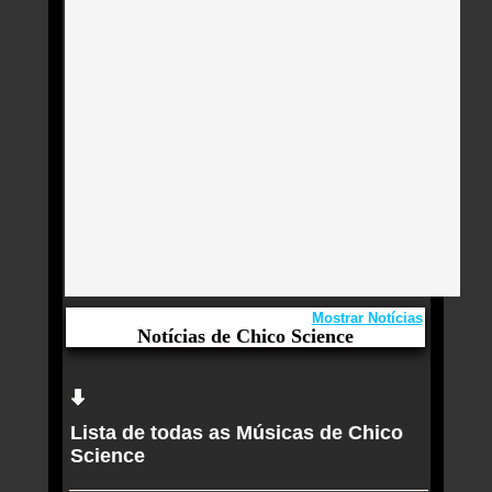
Mostrar Notícias
Notícias de Chico Science
Aqui você curte Chico Science e seus Sucessos,
Antigas, Novas e os Lançamentos.
Lista de todas as Músicas de Chico
Memória familiar: LOUISE, filha de Chico Science,
Science
homenageia pai na Sapucaí