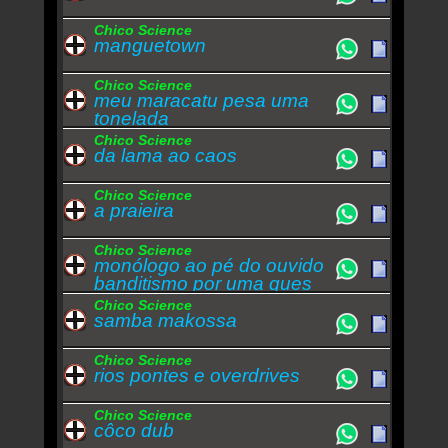
Chico Science
manguetown
Chico Science
meu maracatu pesa uma
tonelada
Chico Science
da lama ao caos
Chico Science
a praieira
Chico Science
monólogo ao pé do ouvido
banditismo por uma ques
Chico Science
samba makossa
Chico Science
rios pontes e overdrives
Chico Science
côco dub