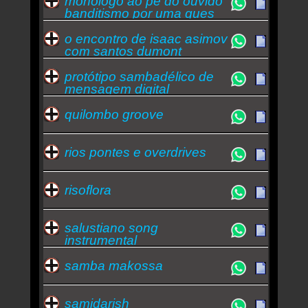
monólogo ao pé do ouvido
banditismo por uma ques
o encontro de isaac asimov
com santos dumont
protótipo sambadélico de
mensagem digital
quilombo groove
rios pontes e overdrives
risoflora
salustiano song
instrumental
samba makossa
samidarish