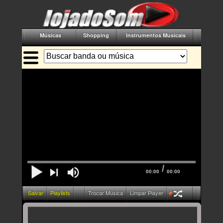
Músicas
Shopping
Instrumentos Musicais
Acessór
/
00:00
00:00
Salvar
Playlists
Trocar Música
Limpar Player