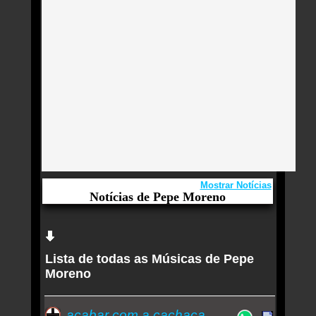
Mostrar Notícias
Notícias de Pepe Moreno
Aqui você curte Pepe Moreno e seus Sucessos,
Antigas, Novas e os Lançamentos.
Lista de todas as Músicas de Pepe
Joyce Moreno toma partido da MPB e do povo
Moreno
brasileiro no alto voo musical e poético do show
'Passarinho urbano'
acabar com a cachaça