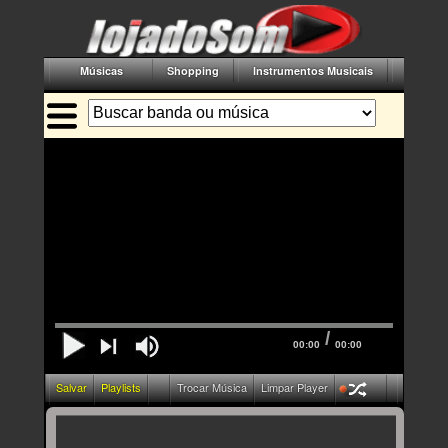
Músicas
Shopping
Instrumentos Musicais
Acessór
/
00:00
00:00
Salvar
Playlists
Trocar Música
Limpar Player