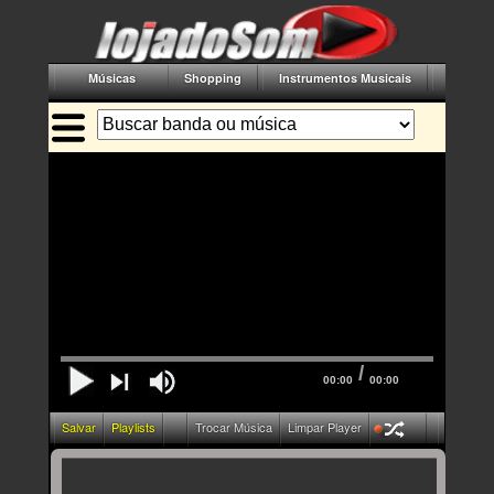
Músicas
Shopping
Instrumentos Musicais
Acessór
/
00:00
00:00
Salvar
Playlists
Trocar Música
Limpar Player