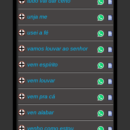
tudo vai dar certo
unja me
usei a fé
vamos louvar ao senhor
vem espírito
vem louvar
vem pra cá
ven alabar
venho como estou