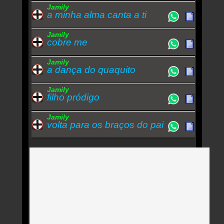
Jamily
a minha alma canta a ti
Jamily
cobre me
Jamily
a dança do quaquito
Jamily
filho pródigo
Jamily
volta para os braços do pai