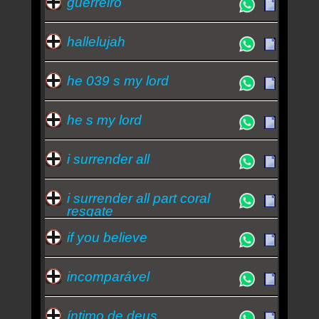
guerreiro
hallelujah
he 039 s my lord
he s my lord
i surrender all
i surrender all part coral
resgate
if you believe
incomparável
íntimo de deus