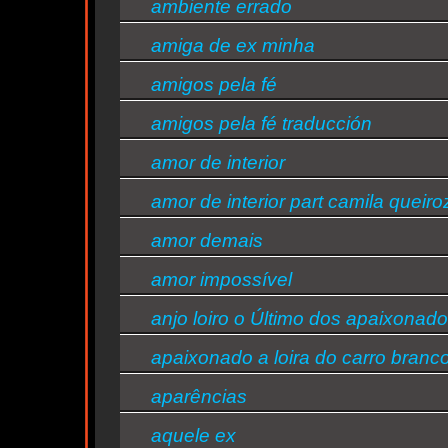
ambiente errado
amiga de ex minha
amigos pela fé
n
amigos pela fé traducción
amor de interior
amor de interior part camila queiro
n
amor demais
amor impossível
ntine
anjo loiro o Último dos apaixonad
s/bandas
apaixonado a loira do carro branc
aparências
aquele ex