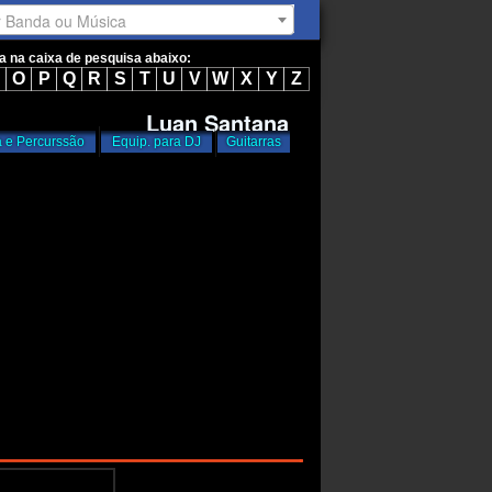
r Banda ou Música
ta na caixa de pesquisa abaixo:
O
P
Q
R
S
T
U
V
W
X
Y
Z
Luan Santana
a e Percurssão
Equip. para DJ
Guitarras