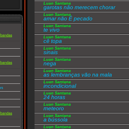
Luan Santana
garotas não merecem chorar
Luan Santana
amar não É pecado
Luan Santana
te vivo
s/bandas
Luan Santana
cê topa
Luan Santana
sinais
Luan Santana
s/bandas
nega
Luan Santana
as lembranças vão na mala
Luan Santana
incondicional
rs
Luan Santana
24 horas
Luan Santana
meteoro
s/bandas
Luan Santana
a bússola
Luan Santana