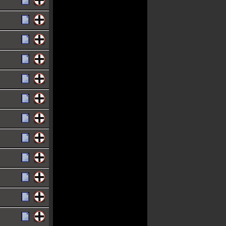
ia e pressão
-
oão
miriam
ictor
pereira
 raul
ana