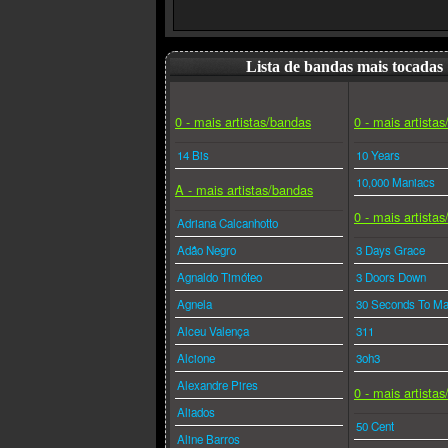
Lista de bandas mais tocadas
0 - mais artistas/bandas
0 - mais artista
14 Bis
10 Years
10,000 Maniacs
A - mais artistas/bandas
0 - mais artista
Adriana Calcanhotto
Adão Negro
3 Days Grace
Agnaldo Timóteo
3 Doors Down
Agnela
30 Seconds To Ma
Alceu Valença
311
Alcione
3oh3
Alexandre Pires
0 - mais artista
Aliados
50 Cent
Aline Barros