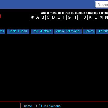
Busca
Use o menu de letras ou busque a música / artis
#
A
B
C
D
E
F
G
H
I
J
K
L
M
N
res
Tablets / Ipad
Instr. Musicais
Áudio Profissional
Baixos
Bateri
/
/
home
l
Luan Santana