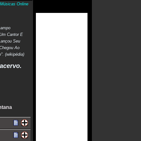
Músicas Online
(campo
 Um Cantor E
 Lançou Seu
 Chegou Ao
. (wikipédia)
acervo.
ntana