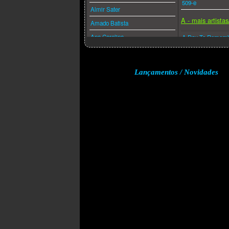
509-e
Almir Sater
A - mais artista
Amado Batista
Ana Carolina
A Day To Remem
Ana Caña
A Perfect Circle
Anderson Freire
A-ha
Lançamentos / Novidades
André Valadão
A.f.i.
Andréa Fontes
Abba
Angra
Acdc
Anitta
Adam Lambert
Anjos De Resgate
Adele
Ao Cubo
Aerosmith
Apocalipse 16
Afrojack
Arlindo Cruz
Air Supply
Armandinho
Akcent
Arnaldo Antunes
Akon
Art Popular
Alanis Morissette