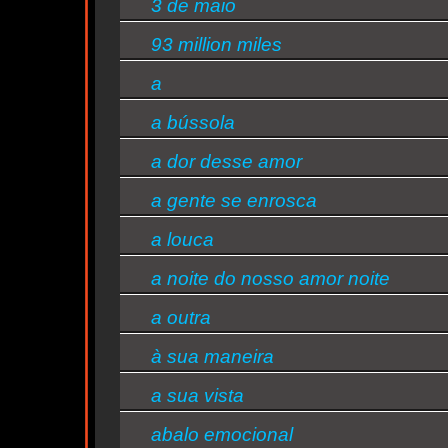
3 de maio
'Coração acelerado'
Luan Pereira é levado às pressas ao hospital com arritm
93 million miles
alta
d
a
Quem ouve Luan
-
-
-
-
gusttavo
ricky
filipe
coração de
j
lima
martin
ret
estudante
v
Santana tambem
(novela)
e
ouve: -
a bússola
Essa semana a música mais ouvida é foi deus - Luan Sant
s/bandas
a dor desse amor
a gente se enrosca
a louca
a noite do nosso amor noite
maravilhosa
a outra
à sua maneira
a sua vista
abalo emocional