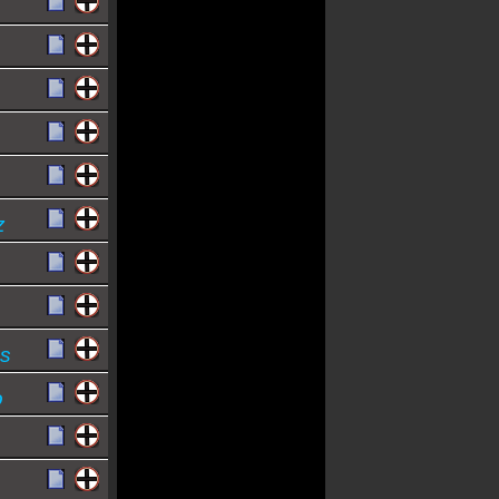
z
os
o