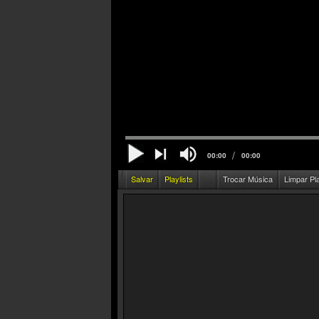
/
00:00
00:00
Salvar
Playlists
Trocar Música
Limpar Pl