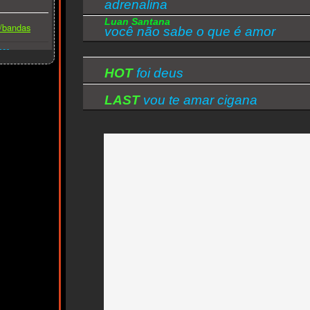
adrenalina
Luan Santana
s/bandas
você não sabe o que é amor
ber
HOT
foi deus
LAST
vou te amar cigana