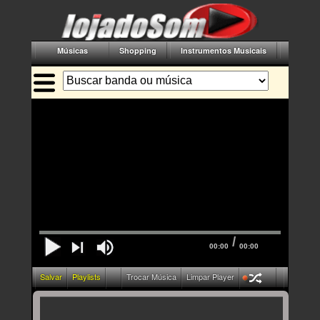
Músicas
Shopping
Instrumentos Musicais
Acessór
/
00:00
00:00
Salvar
Playlists
Trocar Música
Limpar Player