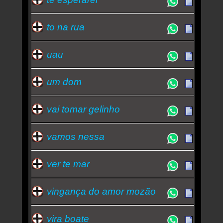
to na rua
uau
um dom
vai tomar gelinho
vamos nessa
ver te mar
vingança do amor mozão
vira boate