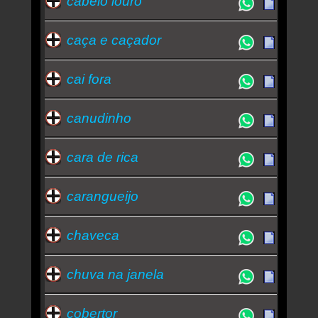
cabelo louro
caça e caçador
cai fora
canudinho
cara de rica
carangueijo
chaveca
chuva na janela
cobertor