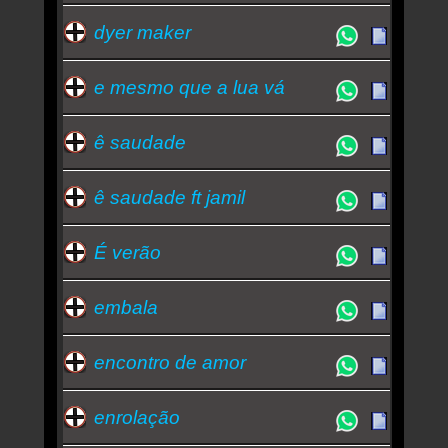
dyer maker
e mesmo que a lua vá
ê saudade
ê saudade ft jamil
É verão
embala
encontro de amor
enrolação