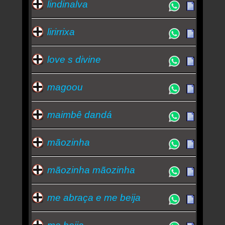
lindinalva
lirirrixa
love s divine
magoou
maimbê dandá
mãozinha
mãozinha mãozinha
me abraça e me beija