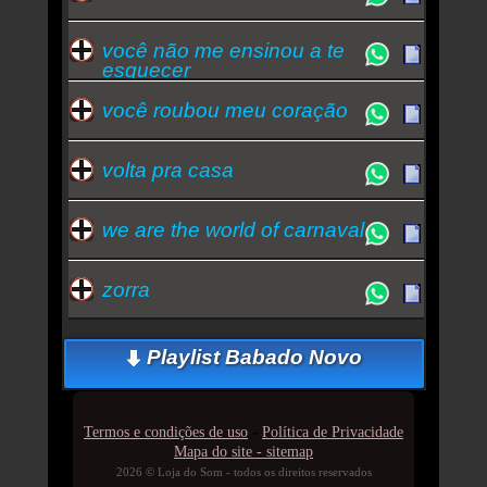
você não me ensinou a te
esquecer
você roubou meu coração
volta pra casa
we are the world of carnaval
zorra
Playlist Babado Novo
-
Termos e condições de uso
Política de Privacidade
Mapa do site - sitemap
2026 © Loja do Som - todos os direitos reservados