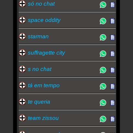
só no chat
space oddity
starman
suffragette city
s no chat
tá em tempo
te queria
team zissou