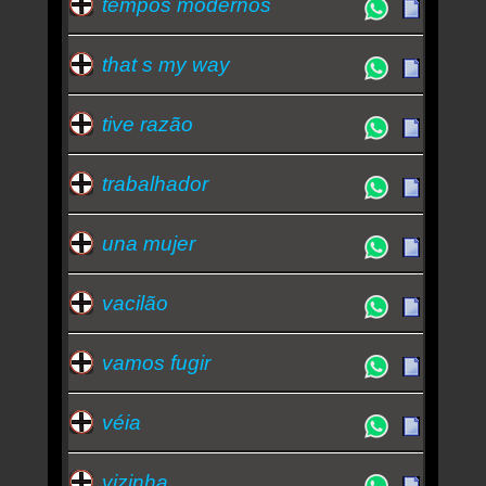
tempos modernos
that s my way
tive razão
trabalhador
una mujer
vacilão
vamos fugir
véia
vizinha