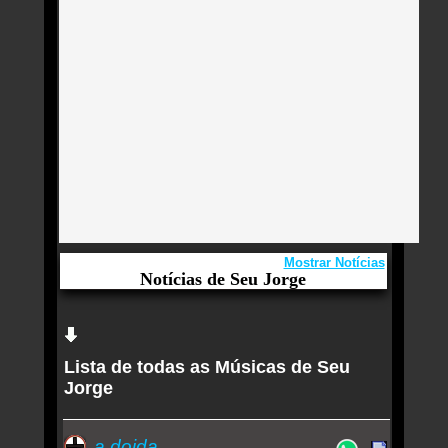
Mostrar Notícias
Notícias de Seu Jorge
Aqui você curte Seu Jorge e seus Sucessos,
Antigas, Novas e os Lançamentos.
Lista de todas as Músicas de Seu
Festival de Inverno do Rio inicia 2º fim de semana
Jorge
com Marina Sena, Criolo, Seu Jorge e Marcelo D2
Seu Jorge narra filme sobre Cabo Verde: 'Se jogar
a doida