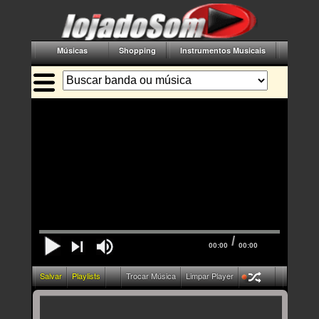
Músicas
Shopping
Instrumentos Musicais
Acessór
/
00:00
00:00
Salvar
Playlists
Trocar Música
Limpar Player