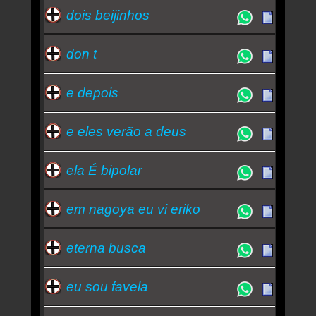
dois beijinhos
don t
e depois
e eles verão a deus
ela É bipolar
em nagoya eu vi eriko
eterna busca
eu sou favela