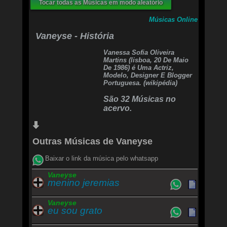
Sou vitorioso, tenho a marca da promessa em
Tocar todas as Músicas em modo aleatório
mim
Eu sou vitorioso, mesmo ao meio do deserto
Músicas Online
Eu sou vitorioso enfrentando o gigante
Vaneyse - História
Sou vitorioso, a palavra de vitória deus já liberou
pra mim
Vanessa Sofia Oliveira
Martins (lisboa, 20 De Maio
De 1986) é Uma Actriz,
Modelo, Designer E Blogger
Portuguesa. (wikipédia)
São 32 Músicas no
acervo.
Outras Músicas de Vaneyse
Baixar o link da música pelo whatsapp
Vaneyse
menino jeremias
Vaneyse
eu sou grato