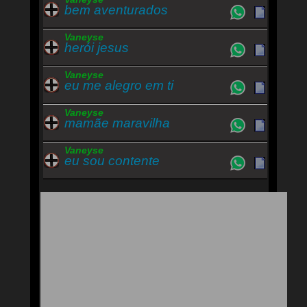
bem aventurados
Vaneyse
herói jesus
Vaneyse
eu me alegro em ti
Vaneyse
mamãe maravilha
Vaneyse
eu sou contente