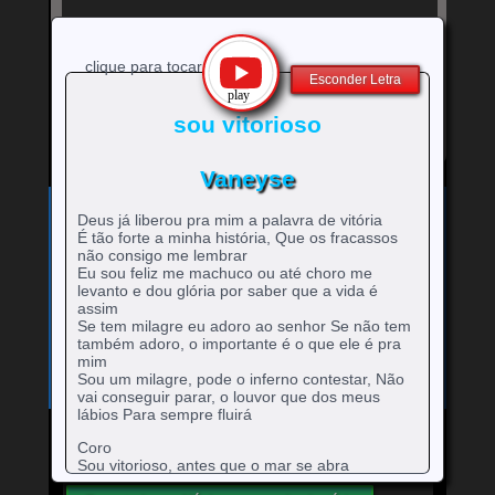
clique para tocar
Esconder Letra
sou vitorioso
Vaneyse
Exibe
⚡
Clique no ícone
para ver a letra!
Deus já liberou pra mim a palavra de vitória
letra
É tão forte a minha história, Que os fracassos
Bandas e cantores que começam com a Letra
da
não consigo me lembrar
música
A
B
C
D
E
F
G
H
0-9
Eu sou feliz me machuco ou até choro me
-
rtistas
rtistas
rtistas
rtistas
rtistas
rtistas
rtistas
rtistas
I
J
K
L
M
N
O
P
Q
levanto e dou glória por saber que a vida é
artistas
com
com
com
com
com
com
com
com
rtistas
rtistas
rtistas
rtistas
rtistas
rtistas
rtistas
rtistas
rtistas
assim
R
S
T
U
V
W
X
Y
Z
com
A
B
C
D
E
F
G
H
com
com
com
com
com
com
com
com
com
rtistas
rtistas
rtistas
rtistas
rtistas
rtistas
rtistas
rtistas
rtistas
Se tem milagre eu adoro ao senhor Se não tem
números
I
J
K
L
M
N
O
P
Q
também adoro, o importante é o que ele é pra
com
com
com
com
com
com
com
com
com
mim
R
S
T
U
V
W
X
Y
Z
Sou um milagre, pode o inferno contestar, Não
vai conseguir parar, o louvor que dos meus
lábios Para sempre fluirá
Coro
Mande para o Facebook
Mande para o Twitter
Sou vitorioso, antes que o mar se abra
Sou vitorioso, antes que a resposta chega