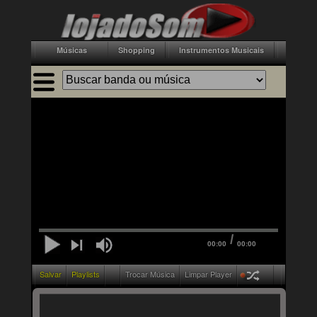
Músicas
Shopping
Instrumentos Musicais
Acessór
/
00:00
00:00
Salvar
Playlists
Trocar Música
Limpar Player