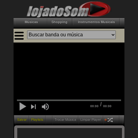
Músicas
Shopping
Instrumentos Musicais
Acessór
/
00:00
00:00
Salvar
Playlists
Trocar Música
Limpar Player