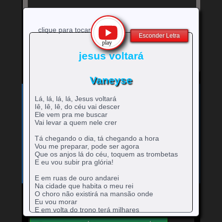
clique para tocar
Esconder Letra
jesus voltará
Vaneyse
Exibe
⚡
Clique no ícone
para ver a letra!
Lá, lá, lá, lá, Jesus voltará
letra
Iê, Iê, Iê, do céu vai descer
Bandas e cantores que começam com a Letra
da
Ele vem pra me buscar
música
A
B
C
D
E
F
G
H
0-9
Vai levar a quem nele crer
-
rtistas
rtistas
rtistas
rtistas
rtistas
rtistas
rtistas
rtistas
I
J
K
L
M
N
O
P
Q
artistas
com
com
com
com
com
com
com
com
rtistas
rtistas
rtistas
rtistas
rtistas
rtistas
rtistas
rtistas
rtistas
Tá chegando o dia, tá chegando a hora
R
S
T
U
V
W
X
Y
Z
com
A
B
C
D
E
F
G
H
com
com
com
com
com
com
com
com
com
rtistas
rtistas
rtistas
rtistas
rtistas
rtistas
rtistas
rtistas
rtistas
Vou me preparar, pode ser agora
números
I
J
K
L
M
N
O
P
Q
Que os anjos lá do céu, toquem as trombetas
com
com
com
com
com
com
com
com
com
E eu vou subir pra glória!
R
S
T
U
V
W
X
Y
Z
E em ruas de ouro andarei
Na cidade que habita o meu rei
O choro não existirá na mansão onde
Eu vou morar
Mande para o Facebook
Mande para o Twitter
E em volta do trono terá milhares
De anjos a cantar