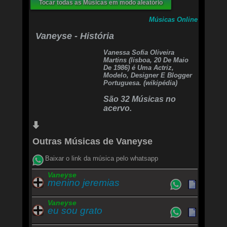
Tocar todas as Músicas em modo aleatório
Santo, digno é o cordeiro de Deus
Honra, glória, glória àquele que venceu
Músicas Online
Vaneyse - História
Vanessa Sofia Oliveira
Martins (lisboa, 20 De Maio
De 1986) é Uma Actriz,
Modelo, Designer E Blogger
Portuguesa. (wikipédia)
São 32 Músicas no
acervo.
Outras Músicas de Vaneyse
Baixar o link da música pelo whatsapp
Vaneyse
menino jeremias
Vaneyse
eu sou grato