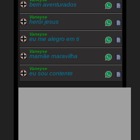
bem aventurados
Vaneyse
herói jesus
Vaneyse
eu me alegro em ti
Vaneyse
mamãe maravilha
Vaneyse
eu sou contente