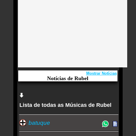
Mostrar Notícias
Notícias de Rubel
Aqui você curte Rubel e seus Sucessos, Antigas,
Novas e os Lançamentos.
Lista de todas as Músicas de Rubel
Rubel, carioca que casa folk e MPB, apresenta
show do disco Pearl em SP
Quem ouve Rubel tambem ouve:
batuque
Essa semana a música mais ouvida é quando bate
aquela saudade - Rubel