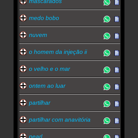
mascarados
medo bobo
nuvem
o homem da injeção ii
o velho e o mar
ontem ao luar
partilhar
partilhar com anavitória
pearl