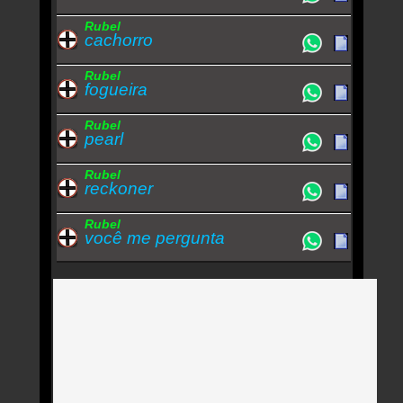
Rubel
cachorro
Rubel
fogueira
Rubel
pearl
Rubel
reckoner
Rubel
você me pergunta