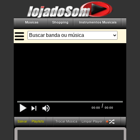
Músicas
Shopping
Instrumentos Musicais
Acessór
/
00:00
00:00
Salvar
Playlists
Trocar Música
Limpar Player