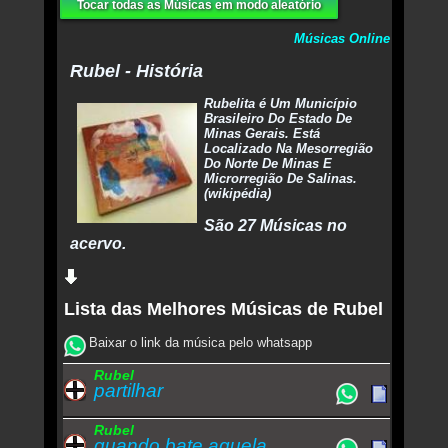
Tocar todas as Músicas em modo aleatório
Músicas Online
Rubel - História
Rubelita é Um Município
Brasileiro Do Estado De
Minas Gerais. Está
Localizado Na Mesorregião
Do Norte De Minas E
Microrregião De Salinas.
(wikipédia)
São 27 Músicas no
acervo.
Lista das Melhores Músicas de Rubel
Baixar o link da música pelo whatsapp
Rubel
partilhar
Rubel
quando bate aquela