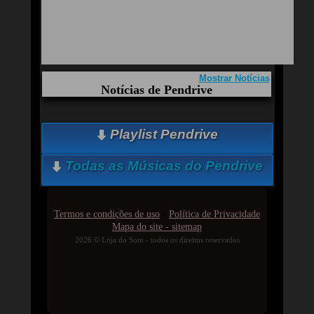
Mostrar Notícias
Notícias de Pendrive
Aqui você curte Pendrive e seus Sucessos,
Playlist Pendrive
Antigas, Novas e os Lançamentos.
Quem ouve Pendrive tambem ouve:
Essa semana a música mais ouvida é pra você -
Todas as Músicas do Pendrive
Pendrive
-
Termos e condições de uso
Política de Privacidade
Mapa do site - sitemap
2026 © Loja do Som - todos os direitos reservados