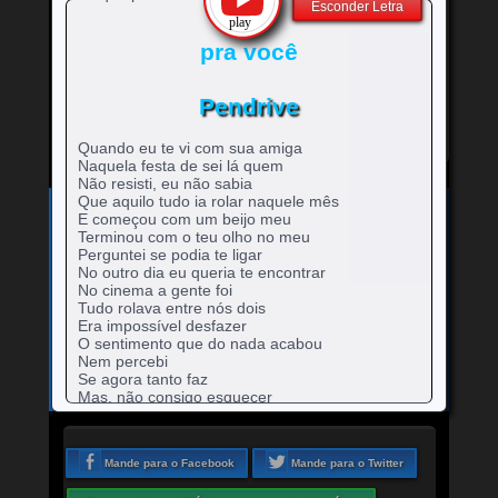
Esconder Letra
pra você
Pendrive
Quando eu te vi com sua amiga
Naquela festa de sei lá quem
Não resisti, eu não sabia
Que aquilo tudo ia rolar naquele mês
Exibe
⚡
Clique no ícone
para ver a letra!
E começou com um beijo meu
letra
Terminou com o teu olho no meu
Bandas e cantores que começam com a Letra
da
Perguntei se podia te ligar
música
A
B
C
D
E
F
G
H
0-9
No outro dia eu queria te encontrar
-
rtistas
rtistas
rtistas
rtistas
rtistas
rtistas
rtistas
rtistas
No cinema a gente foi
I
J
K
L
M
N
O
P
Q
artistas
com
com
com
com
com
com
com
com
rtistas
rtistas
rtistas
rtistas
rtistas
rtistas
rtistas
rtistas
rtistas
Tudo rolava entre nós dois
R
S
T
U
V
W
X
Y
Z
com
A
B
C
D
E
F
G
H
com
com
com
com
com
com
com
com
com
rtistas
rtistas
rtistas
rtistas
rtistas
rtistas
rtistas
rtistas
rtistas
Era impossível desfazer
números
I
J
K
L
M
N
O
P
Q
O sentimento que do nada acabou
com
com
com
com
com
com
com
com
com
Nem percebi
R
S
T
U
V
W
X
Y
Z
Se agora tanto faz
Mas, não consigo esquecer
Daquelas tardes que passamos juntos, eu e
você
E as mensagens que você me mandou
Mande para o Facebook
Mande para o Twitter
Eu apaguei