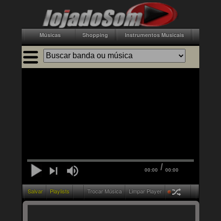
Músicas
Shopping
Instrumentos Musicais
Acessór
/
00:00
00:00
Salvar
Playlists
Trocar Música
Limpar Player