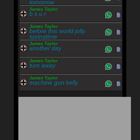
tomorrow
James Taylor
b s u r
James Taylor
before this world jolly
springtime
James Taylor
another day
James Taylor
turn away
James Taylor
machine gun kelly