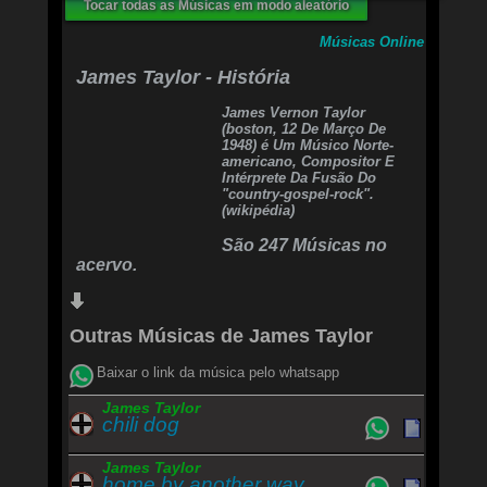
Tocar todas as Músicas em modo aleatório
Take these chains away.
Músicas Online
*CHORUS*
James Taylor - História
Blossom, smile some sunshine down on me,
Lately I've been lonesome
James Vernon Taylor
Blossom, it's been much too long a day, Seems
(boston, 12 De Março De
my dreams have frozen
1948) é Um Músico Norte-
Melt my cares away.
americano, Compositor E
Intérprete Da Fusão Do
La la, la la la, la la
"country-gospel-rock".
(wikipédia)
São 247 Músicas no
acervo.
Outras Músicas de James Taylor
Baixar o link da música pelo whatsapp
James Taylor
chili dog
James Taylor
home by another way