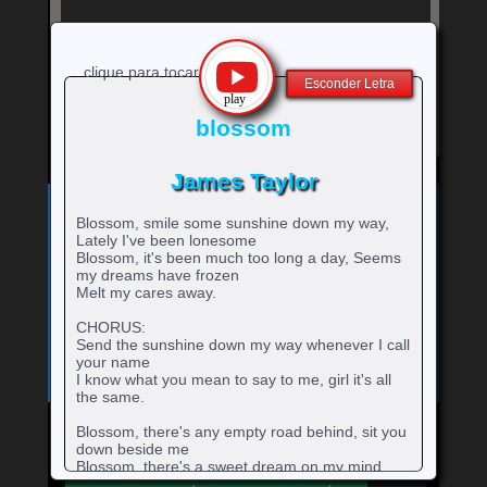
clique para tocar
Esconder Letra
blossom
James Taylor
Exibe
⚡
Clique no ícone
para ver a letra!
letra
Blossom, smile some sunshine down my way,
Bandas e cantores que começam com a Letra
da
Lately I've been lonesome
música
Blossom, it's been much too long a day, Seems
A
B
C
D
E
F
G
H
0-9
-
rtistas
rtistas
rtistas
rtistas
rtistas
rtistas
rtistas
rtistas
my dreams have frozen
I
J
K
L
M
N
O
P
Q
artistas
com
com
com
com
com
com
com
com
Melt my cares away.
rtistas
rtistas
rtistas
rtistas
rtistas
rtistas
rtistas
rtistas
rtistas
R
S
T
U
V
W
X
Y
Z
com
A
B
C
D
E
F
G
H
com
com
com
com
com
com
com
com
com
rtistas
rtistas
rtistas
rtistas
rtistas
rtistas
rtistas
rtistas
rtistas
CHORUS:
números
I
J
K
L
M
N
O
P
Q
com
com
com
com
com
com
com
com
com
Send the sunshine down my way whenever I call
R
S
T
U
V
W
X
Y
Z
your name
I know what you mean to say to me, girl it's all
the same.
Blossom, there's any empty road behind, sit you
down beside me
Mande para o Facebook
Mande para o Twitter
Blossom, there's a sweet dream on my mind,
there's a song inside me