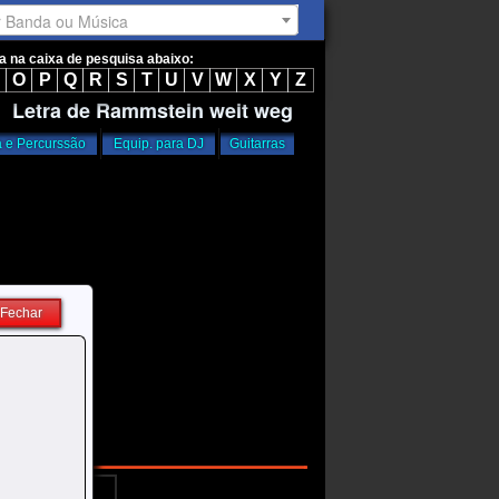
r Banda ou Música
ta na caixa de pesquisa abaixo:
O
P
Q
R
S
T
U
V
W
X
Y
Z
Letra de Rammstein weit weg
a e Percurssão
Equip. para DJ
Guitarras
Fechar