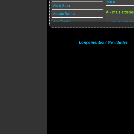
509-e
Almir Sater
A - mais artista
Amado Batista
Ana Carolina
A Day To Remem
Ana Caña
A Perfect Circle
Anderson Freire
A-ha
Lançamentos / Novidades
André Valadão
A.f.i.
Andréa Fontes
Abba
Angra
Acdc
Anitta
Adam Lambert
Anjos De Resgate
Adele
Ao Cubo
Aerosmith
Apocalipse 16
Afrojack
Arlindo Cruz
Air Supply
Armandinho
Akcent
Arnaldo Antunes
Akon
Art Popular
Alanis Morissette