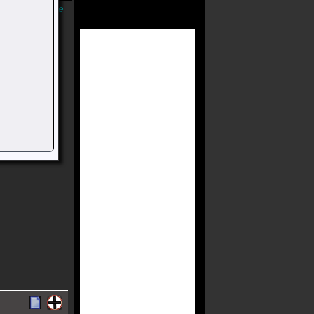
Músicas Online
 Formada Em
 Músicas São
s Também
 Inglês,
odem Ser
, Industrial