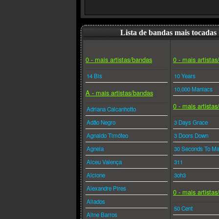
Lista de bandas mais tocadas
0 - mais artistas/bandas
0 - mais artista
14 Bis
10 Years
10,000 Maniacs
A - mais artistas/bandas
0 - mais artista
Adriana Calcanhotto
Adão Negro
3 Days Grace
Agnaldo Timóteo
3 Doors Down
Agnela
30 Seconds To Ma
Alceu Valença
311
Alcione
3oh3
Alexandre Pires
0 - mais artista
Aliados
50 Cent
Aline Barros