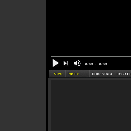
/
00:00
00:00
Salvar
Playlists
Trocar Música
Limpar Pl