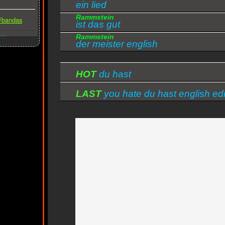
ein lied
Rammstein
s/bandas
ist das gut
Rammstein
ber
der meister english
HOT
du hast
LAST
you hate du hast english edi