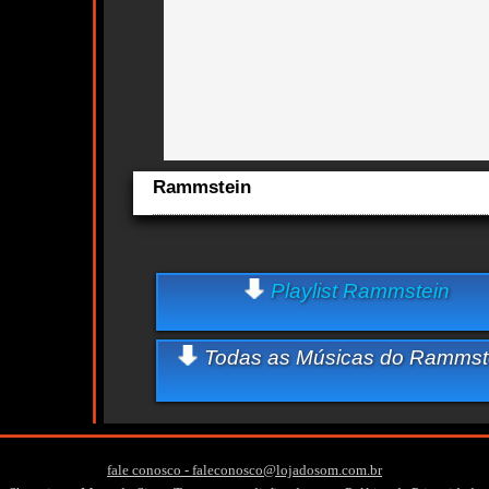
cts
Rammstein
Aqui você curte Rammstein e seus Sucessos, Antigas, No
Lançamentos.
Quem ouve Rammstein tambem ouve:
Playlist Rammstein
Essa semana a música mais ouvida é du hast - Rammstein
Todas as Músicas do Rammst
fale conosco - faleconosco@lojadosom.com.br