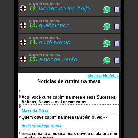
cupim na mesa
12.
viciado no teu beijo
cupim na mesa
13.
quilômetros
cupim na mesa
14.
eu tô pronto
cupim na mesa
15.
amor de verão
Mostrar Notícias
Notícias de cupim na mesa
Aqui você curte cupim na mesa e seus Sucessos,
Antigas, Novas e os Lançamentos.
Mesa de Pista
Quem ouve cupim na mesa também ouve: - -
pista sertaneja remix
Essa semana a música mais ouvida é fala pra mim