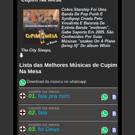
Cobra Starship Foi Uma
Banda De Pop Punk E
Synthpop Criada Pelo
Vocalista E Baixista Da
Extinta Banda "midtown",
Gabe Saporta Em 2005. São
Conhecidos Por Suas
Músicas "snakes On A Plane
(bring It)" Do álbum While
The City Sleeps,
Lista das Melhores Músicas de Cupim
Na Mesa
Download da música no whatsapp
cupim na mesa
01.
fala pra mim
cupim na mesa
02.
fala
cupim na mesa
03.
foi Deus