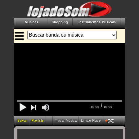
Músicas
Shopping
Instrumentos Musicais
Acessór
/
00:00
00:00
Salvar
Playlists
Trocar Música
Limpar Player