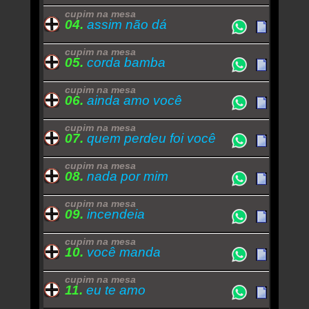
cupim na mesa
04.
assim não dá
cupim na mesa
05.
corda bamba
cupim na mesa
06.
ainda amo você
cupim na mesa
07.
quem perdeu foi você
cupim na mesa
08.
nada por mim
cupim na mesa
09.
incendeia
cupim na mesa
10.
você manda
cupim na mesa
11.
eu te amo