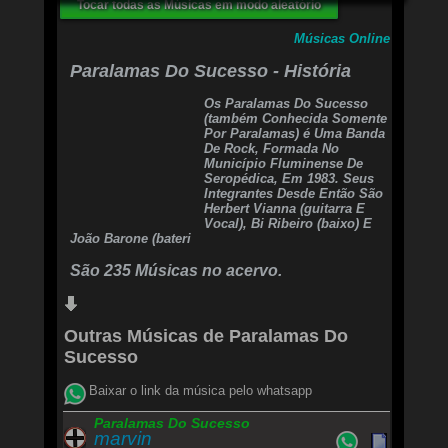
Aonde quer que eu vá
Tocar todas as Músicas em modo aleatório
Levo você no olhar
Aonde quer que eu vá
Músicas Online
Aonde quer que eu vá
Paralamas Do Sucesso - História
Longe daqui
Longe de tudo
Os Paralamas Do Sucesso
Meus sonhos vão te buscar
(também Conhecida Somente
Volta pra mim
Por Paralamas) é Uma Banda
Vem pro meu mundo
De Rock, Formada No
Eu sempre vou te esperar
Município Fluminense De
Seropédica, Em 1983. Seus
Integrantes Desde Então São
Não sei bem certo
Herbert Vianna (guitarra E
Se é só ilusão
Vocal), Bi Ribeiro (baixo) E
Se é você já perto
João Barone (bateri
Se é intuição
São 235 Músicas no acervo.
Aonde quer que eu vá
Levo você no olhar
Aonde quer que eu vá
Aonde quer que eu vá
Outras Músicas de Paralamas Do
CHORUS
Sucesso
Longe daqui
Longe de tudo
Baixar o link da música pelo whatsapp
Meus sonhos vão te buscar
Volta pra mim
Paralamas Do Sucesso
Vem pro meu mundo
marvin