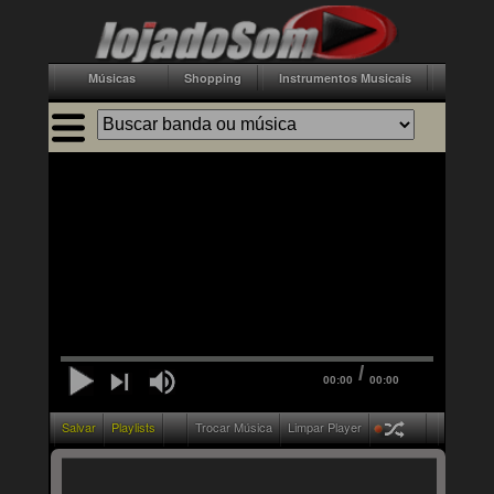
Músicas
Shopping
Instrumentos Musicais
Acessór
/
00:00
00:00
Salvar
Playlists
Trocar Música
Limpar Player