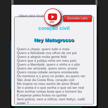
clique para tocar
Esconder Letra
coração civil
Ney Matogrosso
Exibe
⚡
Clique no ícone
para ver a letra!
letra
Quero a utopia, quero tudo e mais
Bandas e cantores que começam com a Letra
da
Quero a felicidade nos olhos de um pai
música
Quero a alegria muita gente feliz
A
B
C
D
E
F
G
H
0-9
-
rtistas
rtistas
rtistas
rtistas
rtistas
rtistas
rtistas
rtistas
Quero que a justiça reine em meu país
I
J
K
L
M
N
O
P
Q
Quero a liberdade, quero o vinho e o pão
artistas
com
com
com
com
com
com
com
com
rtistas
rtistas
rtistas
rtistas
rtistas
rtistas
rtistas
rtistas
rtistas
Quero ser amizade, quero amor, prazer
R
S
T
U
V
W
X
Y
Z
com
A
B
C
D
E
F
G
H
com
com
com
com
com
com
com
com
com
rtistas
rtistas
rtistas
rtistas
rtistas
rtistas
rtistas
rtistas
rtistas
Quero nossa cidade sempre ensolarada
números
I
J
K
L
M
N
O
P
Q
com
com
com
com
com
com
com
com
com
Os meninos e o povo no poder, eu quero ver
R
S
T
U
V
W
X
Y
Z
São José da Costa Rica, coração civil
Me inspire no meu sonho de amor Brasil
Se o poeta é o que sonha o que vai ser real
Bom sonhar coisas boas que o homem faz
E esperar pelos frutos no quintal
Sem polícia, nem a milícia, nem feitiço, cadê
Mande para o Facebook
Mande para o Twitter
poder ?
Viva a preguiça viva a malícia que só a gente é