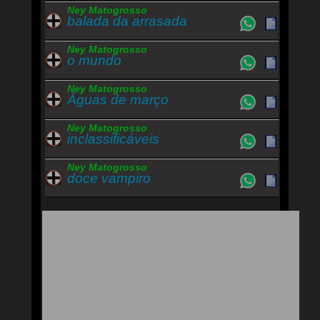
Ney Matogrosso
balada da arrasada
Ney Matogrosso
o mundo
Ney Matogrosso
Águas de março
Ney Matogrosso
inclassificáveis
Ney Matogrosso
doce vampiro