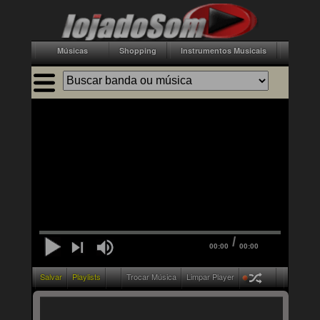
Músicas
Shopping
Instrumentos Musicais
Acessór
/
00:00
00:00
Salvar
Playlists
Trocar Música
Limpar Player