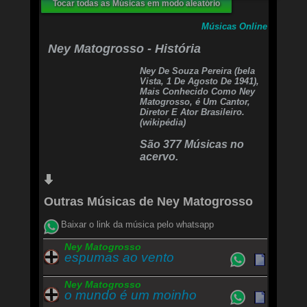
Tocar todas as Músicas em modo aleatório
que sabe ter
Assim dizendo a minha utopia eu vou levando a
Músicas Online
vida
Eu viver bem melhor
Ney Matogrosso - História
Ney De Souza Pereira (bela
Vista, 1 De Agosto De 1941),
Mais Conhecido Como Ney
Matogrosso, é Um Cantor,
Diretor E Ator Brasileiro.
(wikipédia)
São 377 Músicas no
acervo.
Outras Músicas de Ney Matogrosso
Baixar o link da música pelo whatsapp
Ney Matogrosso
espumas ao vento
Ney Matogrosso
o mundo é um moinho