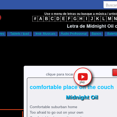
Busca
Use o menu de letras ou busque a música / artis
#
A
B
C
D
E
F
G
H
I
J
K
L
M
N
Letra de Midnight Oil
res
Tablets / Ipad
Instr. Musicais
Áudio Profissional
Baixos
Bateri
clique para tocar
comfortable place on the couch
Midnight Oil
Comfortable suburban home
Too afraid to go out on your own
/
/
home
m
Midnight Oil