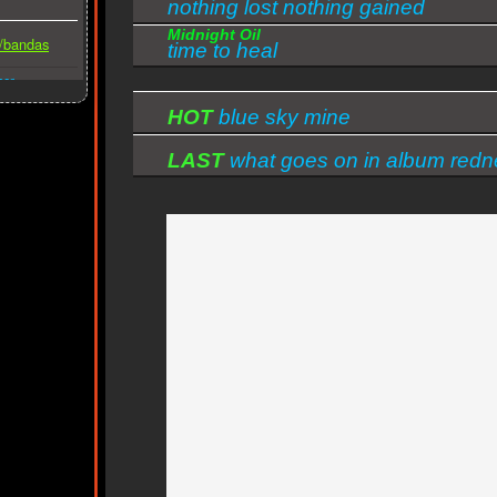
nothing lost nothing gained
Midnight Oil
s/bandas
time to heal
ber
HOT
blue sky mine
LAST
what goes on in album redn
wonderland