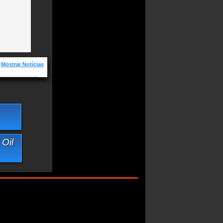
Mostrar Notícias
ovas e os
amento de
morre aos 70
Oil
ebração de 40
em imaginava
-
cigarettes
after sex
ght Oil