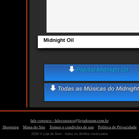
Midnight Oil
cts
Aqui você curte Midnight Oil e seus Sucessos, Antigas, N
Lançamentos.
Sturgill Simpson comemora seu aniversário com o lanç
Playlist Midnight Oil
‘Mutiny After Midnight’ nas plataformas digitais
Rob Hirst, baterista da banda australiana Midnight Oil, 
anos
Todas as Músicas do Midnight 
Midnight Oil e The Cure ganham superexposição em cel
anos
De Midnight Oil a Racionais MC's; músicas que você n
que eram mega ecológicas
Quem ouve Midnight Oil
-
-
-
-
the
cody
am
e-
the
fale conosco - faleconosco@lojadosom.com.br
cure
simpson
40
the
tambem ouve: -
-
-
-
Shopping
Mapa do Site
Termos e condições de uso
Política de Privacidade
Essa semana a música mais ouvida é blue sky mine - Midni
2026 © Loja do Som - todos os direitos reservados