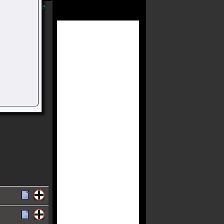
Músicas Online
liana De Rock
ho Ecológico
 Ambiente E
Aborígene.
acervo.