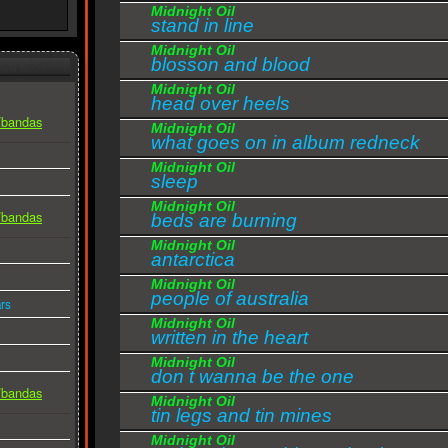
Midnight Oil
stand in line
Midnight Oil
blosson and blood
Midnight Oil
head over heels
s/bandas
Midnight Oil
what goes on in album redneck
Midnight Oil
wonderland
sleep
Midnight Oil
s/bandas
beds are burning
Midnight Oil
antarctica
Midnight Oil
people of australia
rs
Midnight Oil
written in the heart
Midnight Oil
don t wanna be the one
s/bandas
Midnight Oil
tin legs and tin mines
Midnight Oil