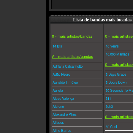
Lista de bandas mais tocadas
0 - mais artistas/bandas
0 - mais artista
14 Bis
10 Years
10,000 Maniacs
A - mais artistas/bandas
0 - mais artista
Adriana Calcanhotto
Adão Negro
3 Days Grace
Agnaldo Timóteo
3 Doors Down
Agnela
30 Seconds To Ma
Alceu Valença
311
Alcione
3oh3
Alexandre Pires
0 - mais artista
Aliados
50 Cent
Aline Barros