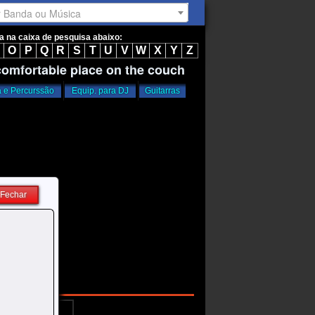
r Banda ou Música
ta na caixa de pesquisa abaixo:
O
P
Q
R
S
T
U
V
W
X
Y
Z
 comfortable place on the couch
a e Percurssão
Equip. para DJ
Guitarras
Fechar