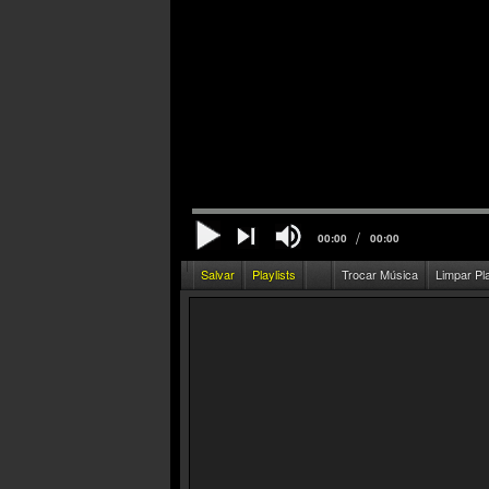
/
00:00
00:00
Salvar
Playlists
Trocar Música
Limpar Pl