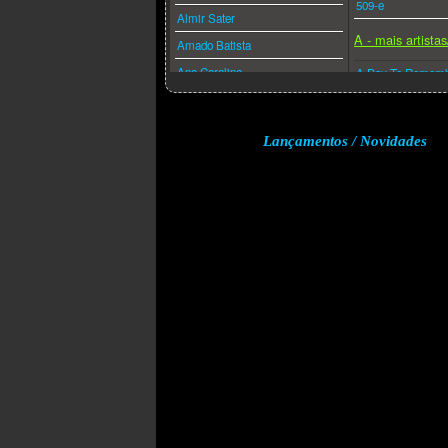
509-e
Almir Sater
A - mais artista
Amado Batista
Ana Carolina
A Day To Remem
Ana Caña
A Perfect Circle
Anderson Freire
A-ha
Lançamentos / Novidades
André Valadão
A.f.i.
Andréa Fontes
Abba
Angra
Acdc
Anitta
Adam Lambert
Anjos De Resgate
Adele
Ao Cubo
Aerosmith
Apocalipse 16
Afrojack
Arlindo Cruz
Air Supply
Armandinho
Akcent
Arnaldo Antunes
Akon
Art Popular
Alanis Morissette