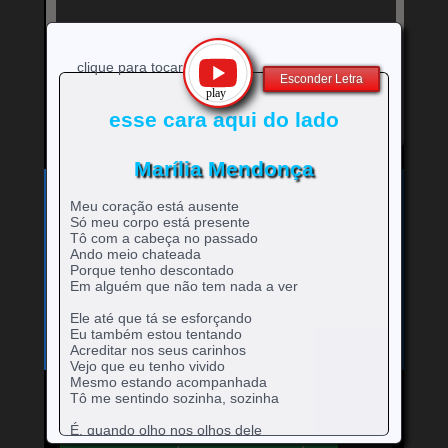
clique para tocar
Esconder Letra
esse cara aqui do lado
Marília Mendonça
Exibe
⚡
Clique no ícone
para ver a letra!
letra
Meu coração está ausente
Bandas e cantores que começam com a Letra
da
Só meu corpo está presente
música
Tô com a cabeça no passado
A
B
C
D
E
F
G
H
0-9
-
rtistas
rtistas
rtistas
rtistas
rtistas
rtistas
rtistas
rtistas
Ando meio chateada
I
J
K
L
M
N
O
P
Q
artistas
com
com
com
com
com
com
com
com
Porque tenho descontado
rtistas
rtistas
rtistas
rtistas
rtistas
rtistas
rtistas
rtistas
rtistas
R
S
T
U
V
W
X
Y
Z
com
A
B
C
D
E
F
G
H
Em alguém que não tem nada a ver
com
com
com
com
com
com
com
com
com
rtistas
rtistas
rtistas
rtistas
rtistas
rtistas
rtistas
rtistas
rtistas
números
I
J
K
L
M
N
O
P
Q
com
com
com
com
com
com
com
com
com
Ele até que tá se esforçando
R
S
T
U
V
W
X
Y
Z
Eu também estou tentando
Acreditar nos seus carinhos
Vejo que eu tenho vivido
Mesmo estando acompanhada
Tô me sentindo sozinha, sozinha
Mande para o Facebook
Mande para o Twitter
É, quando olho nos olhos dele
Passa um filme na cabeça