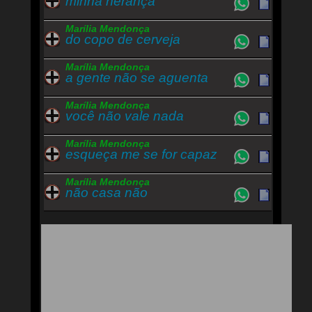
minha herança
Marília Mendonça
do copo de cerveja
Marília Mendonça
a gente não se aguenta
Marília Mendonça
você não vale nada
Marília Mendonça
esqueça me se for capaz
Marília Mendonça
não casa não