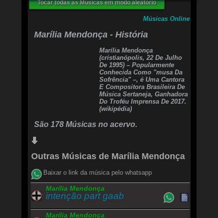
Tocar todas as Músicas em modo aleatório
Foi você que teve culpa
Talvez ele nem mereça
Músicas Online
Toda essa insegurança
Foi criada por você
Marília Mendonça - História
Esse cara aqui do lado
Marília Mendonça
Não tem culpa dos seus erros
(cristianópolis, 22 De Julho
Esse cara aqui do lado
De 1995) – Popularmente
Quer saber os meus segredos
Conhecida Como "musa Da
Mas não vou cair outra vez
Sofrência" –, é Uma Cantora
Se eu já sei que no final
E Compositora Brasileira De
Música Sertaneja, Ganhadora
É sempre igual
Do Troféu Imprensa De 2017.
Ele vai fazer o que você já fez
(wikipédia)
São 178 Músicas no acervo.
Outras Músicas de Marília Mendonça
Baixar o link da música pelo whatsapp
Marília Mendonça
intenção part gaab
Marília Mendonça