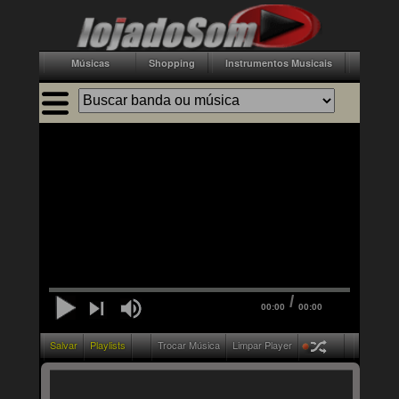
Músicas
Shopping
Instrumentos Musicais
Acessór
/
00:00
00:00
Salvar
Playlists
Trocar Música
Limpar Player