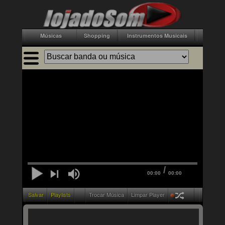
Músicas
Shopping
Instrumentos Musicais
Acessór
/
00:00
00:00
Salvar
Playlists
Trocar Música
Limpar Player