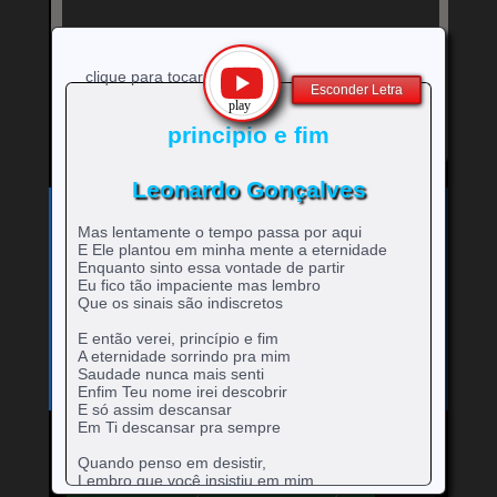
clique para tocar
Esconder Letra
principio e fim
Leonardo Gonçalves
Exibe
⚡
Clique no ícone
para ver a letra!
letra
Mas lentamente o tempo passa por aqui
Bandas e cantores que começam com a Letra
da
E Ele plantou em minha mente a eternidade
música
A
B
C
D
E
F
G
H
Enquanto sinto essa vontade de partir
0-9
-
rtistas
rtistas
rtistas
rtistas
rtistas
rtistas
rtistas
rtistas
Eu fico tão impaciente mas lembro
I
J
K
L
M
N
O
P
Q
artistas
com
com
com
com
com
com
com
com
rtistas
rtistas
rtistas
rtistas
rtistas
rtistas
rtistas
rtistas
rtistas
Que os sinais são indiscretos
R
S
T
U
V
W
X
Y
Z
com
A
B
C
D
E
F
G
H
com
com
com
com
com
com
com
com
com
rtistas
rtistas
rtistas
rtistas
rtistas
rtistas
rtistas
rtistas
rtistas
números
E então verei, princípio e fim
I
J
K
L
M
N
O
P
Q
com
com
com
com
com
com
com
com
com
A eternidade sorrindo pra mim
R
S
T
U
V
W
X
Y
Z
Saudade nunca mais senti
Enfim Teu nome irei descobrir
E só assim descansar
Em Ti descansar pra sempre
Quando penso em desistir,
Mande para o Facebook
Mande para o Twitter
Lembro que você insistiu em mim.