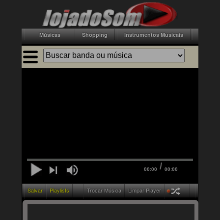
Músicas
Shopping
Instrumentos Musicais
Acessór
/
00:00
00:00
Salvar
Playlists
Trocar Música
Limpar Player