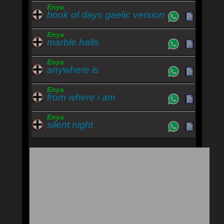
Enya
book of days gaelic version
Enya
marble halls
Enya
anywhere is
Enya
from where i am
Enya
silent night