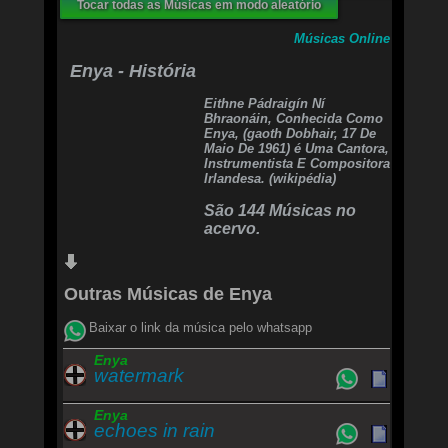
Tocar todas as Músicas em modo aleatório
Músicas Online
Enya - História
Eithne Pádraigín Ní
Bhraonáin, Conhecida Como
Enya, (gaoth Dobhair, 17 De
Maio De 1961) é Uma Cantora,
Instrumentista E Compositora
Irlandesa. (wikipédia)
São 144 Músicas no
acervo.
Outras Músicas de Enya
Baixar o link da música pelo whatsapp
Enya
watermark
Enya
echoes in rain