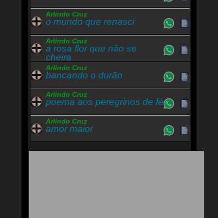
Arlindo Cruz
o mundo que renasci
Arlindo Cruz
a rosa flor que não se
cheira
Arlindo Cruz
bancando o durão
Arlindo Cruz
poema aos peregrinos de fé
Arlindo Cruz
amor maior