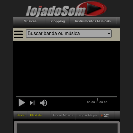
Músicas
Shopping
Instrumentos Musicais
Acessór
/
00:00
00:00
Salvar
Playlists
Trocar Música
Limpar Player