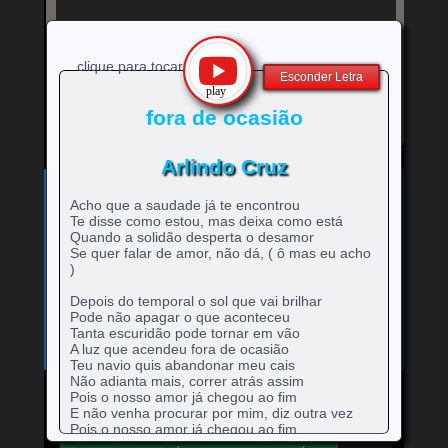
clique para tocar
Esconder Letra
fora de ocasião
Arlindo Cruz
Exibe
⚡
Clique no ícone
para ver a letra!
letra
Acho que a saudade já te encontrou
Bandas e cantores que começam com a Letra
da
Te disse como estou, mas deixa como está
música
Quando a solidão desperta o desamor
A
B
C
D
E
F
G
H
0-9
-
rtistas
rtistas
rtistas
rtistas
rtistas
rtistas
rtistas
rtistas
Se quer falar de amor, não dá, ( ô mas eu acho
I
J
K
L
M
N
O
P
Q
artistas
com
com
com
com
com
com
com
com
)
rtistas
rtistas
rtistas
rtistas
rtistas
rtistas
rtistas
rtistas
rtistas
R
S
T
U
V
W
X
Y
Z
com
A
B
C
D
E
F
G
H
com
com
com
com
com
com
com
com
com
rtistas
rtistas
rtistas
rtistas
rtistas
rtistas
rtistas
rtistas
rtistas
Depois do temporal o sol que vai brilhar
números
I
J
K
L
M
N
O
P
Q
com
com
com
com
com
com
com
com
com
Pode não apagar o que aconteceu
R
S
T
U
V
W
X
Y
Z
Tanta escuridão pode tornar em vão
A luz que acendeu fora de ocasião
Teu navio quis abandonar meu cais
Não adianta mais, correr atrás assim
Pois o nosso amor já chegou ao fim
E não venha procurar por mim, diz outra vez
Mande para o Facebook
Mande para o Twitter
Pois o nosso amor já chegou ao fim
E não venha procurar por mim ( mas eu acho )