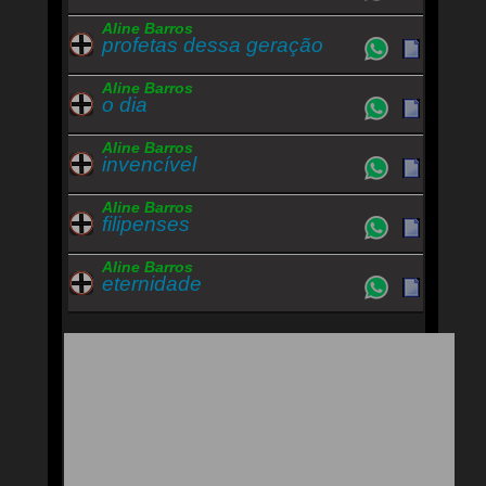
Aline Barros
profetas dessa geração
Aline Barros
o dia
Aline Barros
invencível
Aline Barros
filipenses
Aline Barros
eternidade