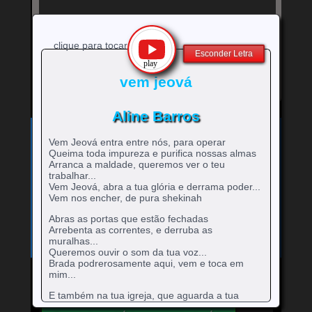
clique para tocar
Esconder Letra
vem jeová
Aline Barros
Exibe
⚡
Clique no ícone
para ver a letra!
letra
Vem Jeová entra entre nós, para operar
Bandas e cantores que começam com a Letra
da
Queima toda impureza e purifica nossas almas
música
Arranca a maldade, queremos ver o teu
A
B
C
D
E
F
G
H
0-9
-
rtistas
rtistas
rtistas
rtistas
rtistas
rtistas
rtistas
rtistas
trabalhar...
I
J
K
L
M
N
O
P
Q
artistas
com
com
com
com
com
com
com
com
Vem Jeová, abra a tua glória e derrama poder...
rtistas
rtistas
rtistas
rtistas
rtistas
rtistas
rtistas
rtistas
rtistas
R
S
T
U
V
W
X
Y
Z
Vem nos encher, de pura shekinah
com
A
B
C
D
E
F
G
H
com
com
com
com
com
com
com
com
com
rtistas
rtistas
rtistas
rtistas
rtistas
rtistas
rtistas
rtistas
rtistas
números
I
J
K
L
M
N
O
P
Q
com
com
com
com
com
com
com
com
com
Abras as portas que estão fechadas
R
S
T
U
V
W
X
Y
Z
Arrebenta as correntes, e derruba as
muralhas...
Queremos ouvir o som da tua voz...
Brada podrerosamente aqui, vem e toca em
mim...
Mande para o Facebook
Mande para o Twitter
E também na tua igreja, que aguarda a tua
unção aqui,