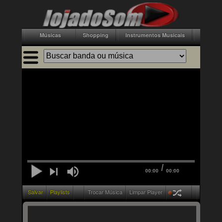
Músicas
Shopping
Instrumentos Musicais
Acessór
/
00:00
00:00
Salvar
Playlists
Trocar Música
Limpar Player